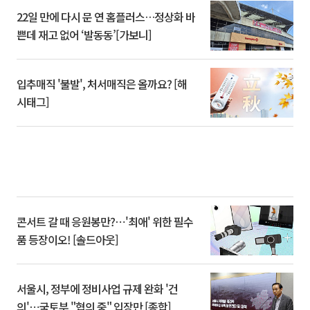
22일 만에 다시 문 연 홈플러스…정상화 바
쁜데 재고 없어 ‘발동동’[가보니]
입추매직 '불발', 처서매직은 올까요? [해
시태그]
콘서트 갈 때 응원봉만?⋯'최애' 위한 필수
품 등장이오! [솔드아웃]
서울시, 정부에 정비사업 규제 완화 '건
의'⋯국토부 "협의 중" 입장만 [종합]