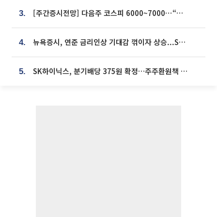
[주간증시전망] 다음주 코스피 6000~7000⋯“外人 수급은 정책이 변수”
3.
뉴욕증시, 연준 금리인상 기대감 꺾이자 상승...S&P500 사상 최고치 [종합]
4.
SK하이닉스, 분기배당 375원 확정…주주환원책 9월로 앞당겨 발표
5.