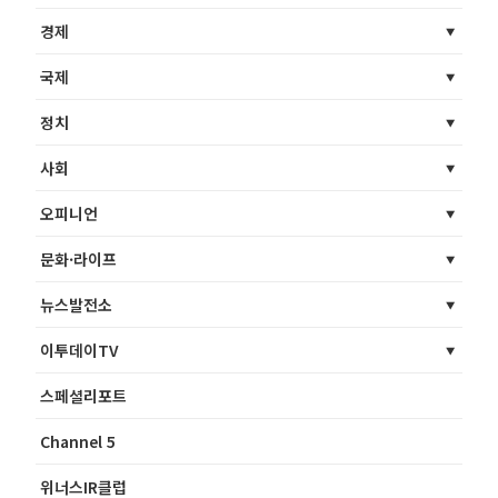
경제
국제
정치
사회
오피니언
문화·라이프
뉴스발전소
이투데이TV
스페셜리포트
Channel 5
위너스IR클럽