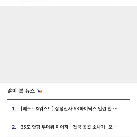
많이 본 뉴스
[베스트&워스트] 삼성전자·SK하이닉스 밀린 한 주…상상인증권은 85% 급등
1.
35도 안팎 무더위 이어져…전국 곳곳 소나기 [오늘 날씨]
2.