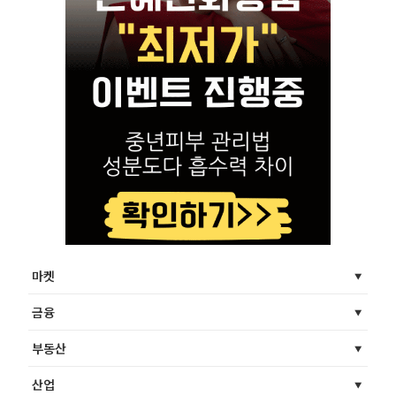
마켓
금융
부동산
산업