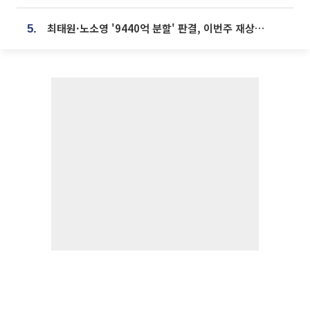
최태원·노소영 '9440억 분할' 판결, 이번주 재상고 여부 주목
5.