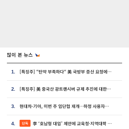
많이 본 뉴스
[특징주] “탄약 부족하다“ 美 국방부 증산 요청에⋯국내 방산주 급등세
1.
[특징주] 美 중국산 광트랜시버 규제 추진에 대한광통신 등 광통신株 강세
2.
현대차·기아, 이번 주 임단협 재개…하청 사용자성 재심도 ‘변수’
3.
李 ‘호남형 대입’ 제안에 교육청·지역대학 서·논술형 입시 연계 '착수'
단독
4.