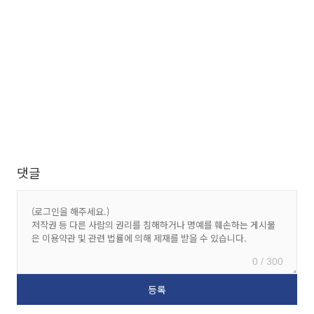
댓글
0 / 300