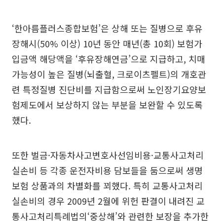
‘한아름플러스종합보험’은 상해 또는 질병으로 후유
장해시(50% 이상) 10년 동안 매년(총 10회) 보험가
입금액 해당액을 ‘후유장해연금’으로 지급하고, 치매
가능성이 높은 질병(뇌출혈, 크로이츠펠트)의 개호관
련 특정질병 진단비를 지급함으로써 노인장기요양보
험제도에서 보상하지 않는 부분을 보완할 수 있도록
했다.
또한 벌금·자동차사고변호사선임비용·교통사고처리
실손비 등 각종 운전자비용 담보들을 둠으로써 생명
보험 상품과의 차별화를 꾀했다. 특히 교통사고처리
실손비의 경우 2009년 2월에 위헌 판결이 내려진 교
통사고처리특례법의‘중상해’와 관련한 보장을 추가한