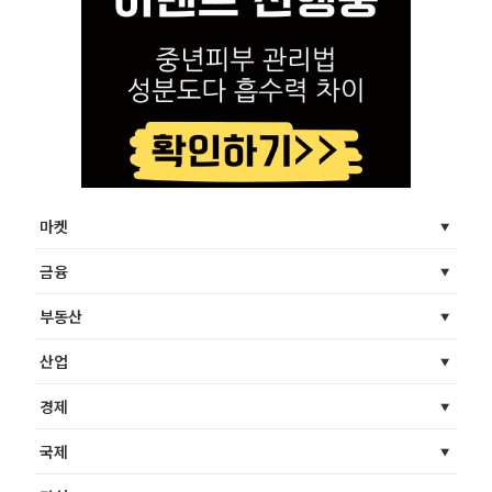
마켓
금융
부동산
산업
경제
국제