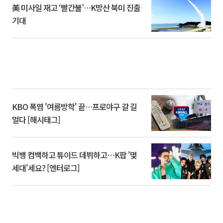
美 미사일 재고 ‘빨간불’…K방산 북미 진출
기대
KBO 폭염 '여름방학' 끝…프로야구 갈 길
멀다 [해시태그]
빅뱅 컴백하고 튜이드 데뷔하고⋯K팝 '몇
세대'세요? [엔터로그]