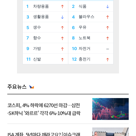
주요뉴스
코스피, 4% 하락에 6270선 마감…삼전
·SK하닉 '와르르' 각각 6%·10%대 급락
ISA 계좌, 5년마다 깨라고요? [이슈크래