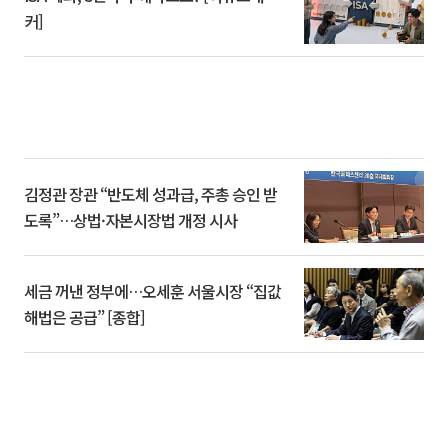
커]
김정관 장관 “반도체 성과급, 주총 승인 받
도록”…상법·자본시장법 개정 시사
세금 꺼낸 정부에…오세훈 서울시장 “집값
해법은 공급” [종합]