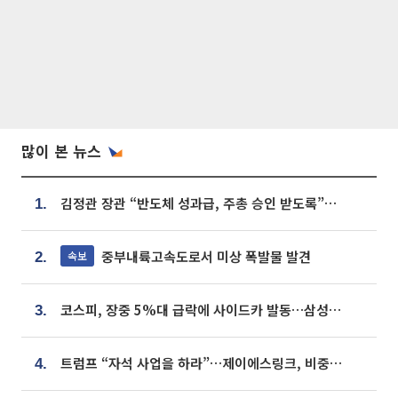
많이 본 뉴스
김정관 장관 “반도체 성과급, 주총 승인 받도록”…상법·자본시장법 개정 시사
1.
중부내륙고속도로서 미상 폭발물 발견
속보
2.
코스피, 장중 5%대 급락에 사이드카 발동…삼성·SK 동반 폭락
3.
트럼프 “자석 사업을 하라”…제이에스링크, 비중국 영구자석 공급망 구축 속도
4.