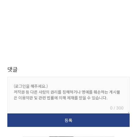
댓글
0 / 300