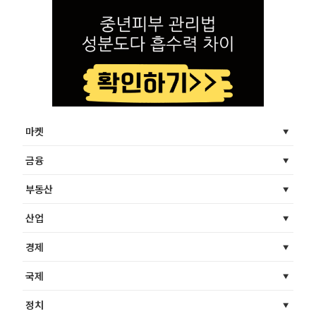
마켓
금융
부동산
산업
경제
국제
정치