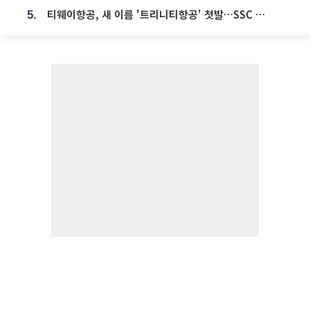
티웨이항공, 새 이름 '트리니티항공' 첫발…SSC 전략 본격화
5.