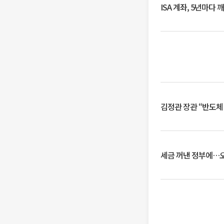
ISA 계좌, 5년마다
김정관 장관 “반도체
세금 꺼낸 정부에…오