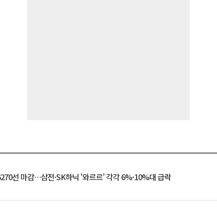
6270선 마감…삼전·SK하닉 '와르르' 각각 6%·10%대 급락