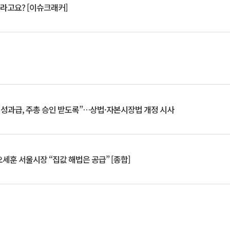
 깨라고요? [이슈크래커]
 성과급, 주총 승인 받도록”…상법·자본시장법 개정 시사
세훈 서울시장 “집값 해법은 공급” [종합]