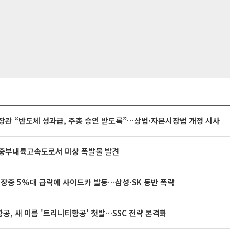
장관 “반도체 성과급, 주총 승인 받도록”…상법·자본시장법 개정 시사
중부내륙고속도로서 미상 폭발물 발견
 장중 5%대 급락에 사이드카 발동…삼성·SK 동반 폭락
공, 새 이름 '트리니티항공' 첫발…SSC 전략 본격화