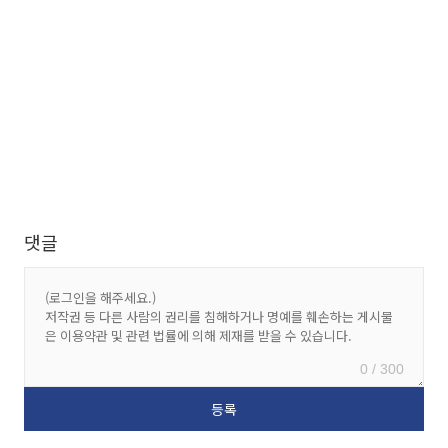
댓글
0 / 300