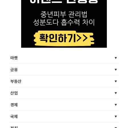
마켓
금융
부동산
산업
경제
국제