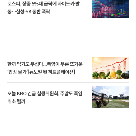
코스피, 장중 5%대 급락에 사이드카 발
동…삼성·SK 동반 폭락
한끼 먹기도 무섭다...폭염이 부른 뜨거운
‘밥상 물가’[뉴노멀 된 히트플레이션]
오늘 KBO 긴급 실행위원회, 주말도 폭염
취소 될까