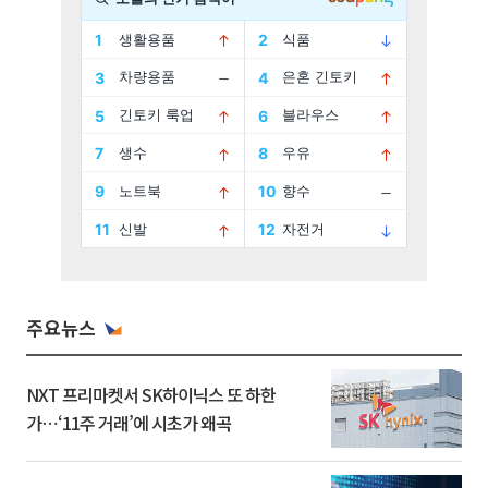
주요뉴스
NXT 프리마켓서 SK하이닉스 또 하한
가⋯‘11주 거래’에 시초가 왜곡