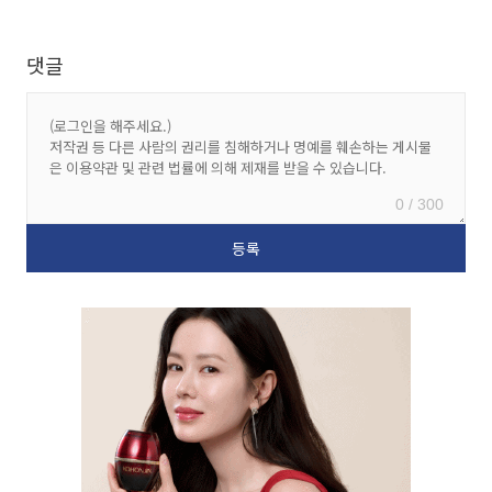
댓글
0 / 300