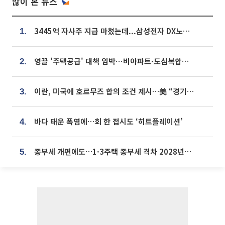
많이 본 뉴스
3445억 자사주 지급 마쳤는데...삼성전자 DX노조, 뒤늦은 '떼쓰기 집회'
1.
영끌 '주택공급' 대책 임박⋯비아파트·도심복합까지 총동원
2.
이란, 미국에 호르무즈 합의 조건 제시…美 “경기 아직 안 끝나” [종합]
3.
바다 태운 폭염에…회 한 접시도 ‘히트플레이션’
4.
종부세 개편에도…1·3주택 종부세 격차 2028년부터 확대
5.