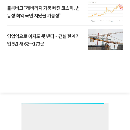
블룸버그 “레버리지 거품 빠진 코스피, 변
동성 최악 국면 지났을 가능성”
영업익으로 이자도 못 낸다…건설 한계기
업 5년 새 62→173곳