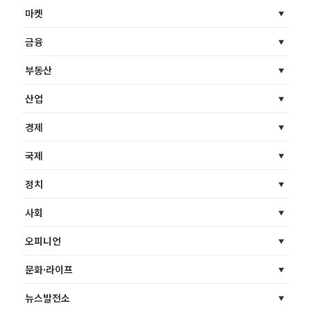
마켓
금융
부동산
산업
경제
국제
정치
사회
오피니언
문화·라이프
뉴스발전소