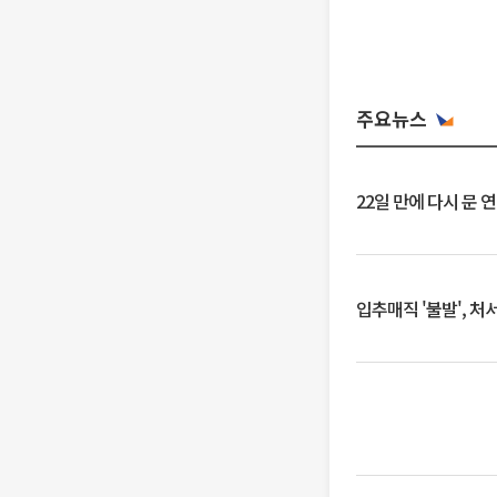
주요뉴스
22일 만에 다시 문 
입추매직 '불발', 처