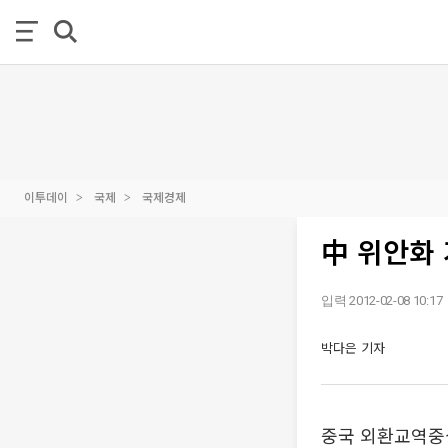
이투데이
국제
국제경제
中 위안화 
입력 2012-02-08 10:17
박다은 기자
중국 외환교역중심