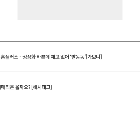
연 홈플러스…정상화 바쁜데 재고 없어 ‘발동동’[가보니]
서매직은 올까요? [해시태그]