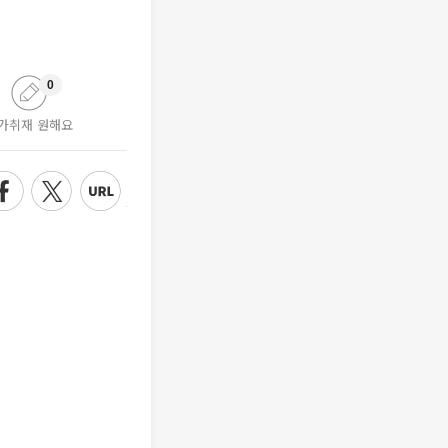
0
가취재 원해요