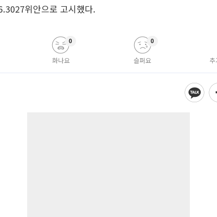
6.3027위안으로 고시했다.
0
0
화나요
슬퍼요
추