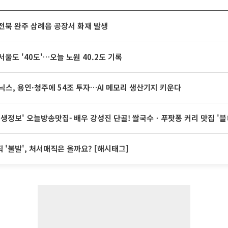
전북 완주 삼례읍 공장서 화재 발생
서울도 '40도'…오늘 노원 40.2도 기록
닉스, 용인·청주에 54조 투자…AI 메모리 생산기지 키운다
 생생정보' 오늘방송맛집- 배우 강성진 단골! 쌀국수ㆍ푸팟퐁 커리 맛집 '
 '불발', 처서매직은 올까요? [해시태그]