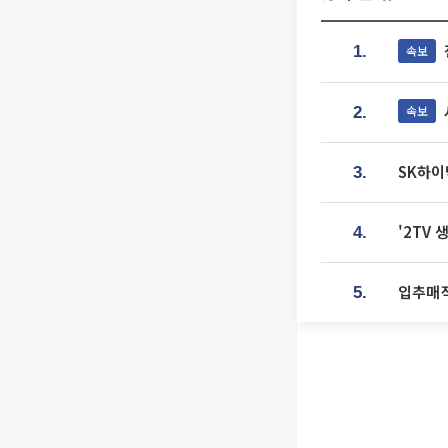
속보
1.
속보
2.
SK하이
3.
'2TV
4.
입추매직
5.