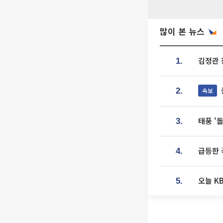
많이 본 뉴스
김정관 
1.
속보
2.
태풍 '
3.
급등한 
4.
오늘 K
5.