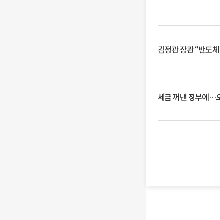
김정관 장관 “반도체
세금 꺼낸 정부에…오