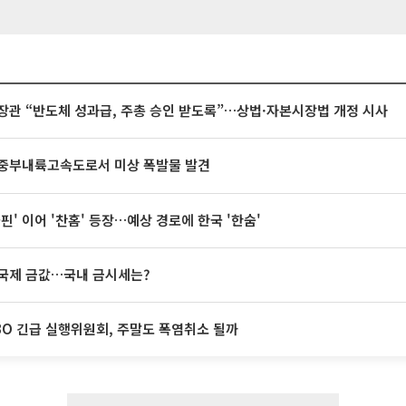
장관 “반도체 성과급, 주총 승인 받도록”…상법·자본시장법 개정 시사
중부내륙고속도로서 미상 폭발물 발견
돌핀' 이어 '찬홈' 등장…예상 경로에 한국 '한숨'
국제 금값…국내 금시세는?
BO 긴급 실행위원회, 주말도 폭염취소 될까