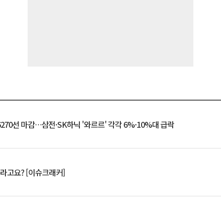
6270선 마감…삼전·SK하닉 '와르르' 각각 6%·10%대 급락
 깨라고요? [이슈크래커]