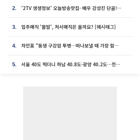
'2TV 생생정보' 오늘방송맛집- 배우 강성진 단골! 쌀국수ㆍ푸팟퐁 커리 맛집 '블○○○'
2.
입추매직 '불발', 처서매직은 올까요? [해시태그]
3.
차인표 "동생 구강암 투병…떠나보낼 때 가장 힘들었다”
4.
서울 40도 찍더니 하남 40.8도·광양 40.2도…전국 '펄펄'
5.