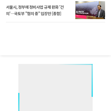
서울시, 정부에 정비사업 규제 완화 '건
의'⋯국토부 "협의 중" 입장만 [종합]