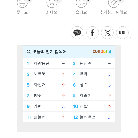
0
0
0
0
좋아요
화나요
슬퍼요
추가취재 원해요