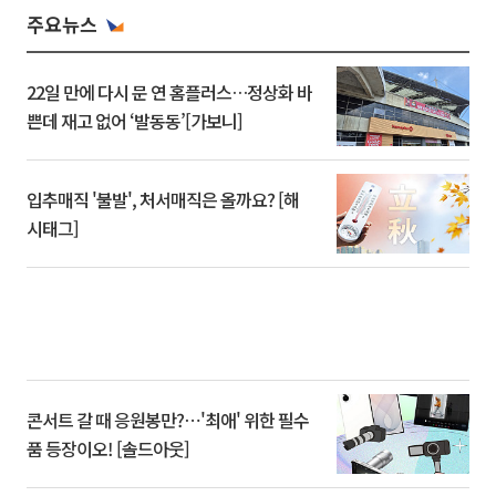
주요뉴스
22일 만에 다시 문 연 홈플러스…정상화 바
쁜데 재고 없어 ‘발동동’[가보니]
입추매직 '불발', 처서매직은 올까요? [해
시태그]
콘서트 갈 때 응원봉만?⋯'최애' 위한 필수
품 등장이오! [솔드아웃]