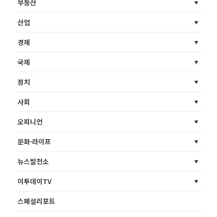
부동산
산업
경제
국제
정치
사회
오피니언
문화·라이프
뉴스발전소
이투데이TV
스페셜리포트