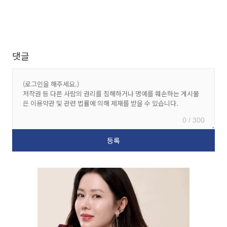
댓글
0 / 300