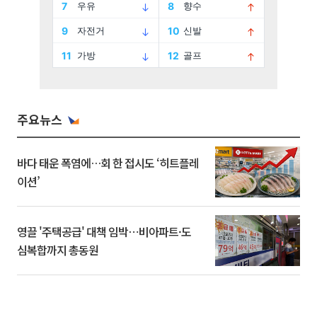
주요뉴스
바다 태운 폭염에…회 한 접시도 ‘히트플레
이션’
영끌 '주택공급' 대책 임박⋯비아파트·도
심복합까지 총동원