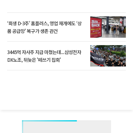
‘회생 D-3주’ 홈플러스, 영업 재개에도 ‘상
품 공급망’ 복구가 생존 관건
3445억 자사주 지급 마쳤는데...삼성전자
DX노조, 뒤늦은 '떼쓰기 집회'