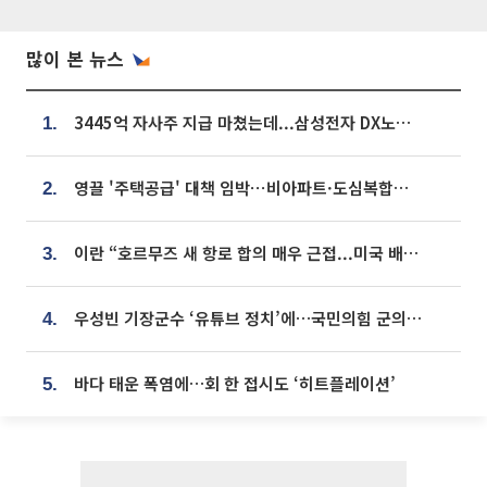
많이 본 뉴스
3445억 자사주 지급 마쳤는데...삼성전자 DX노조, 뒤늦은 '떼쓰기 집회'
1.
영끌 '주택공급' 대책 임박⋯비아파트·도심복합까지 총동원
2.
이란 “호르무즈 새 항로 합의 매우 근접...미국 배상 먼저”
3.
우성빈 기장군수 ‘유튜브 정치’에…국민의힘 군의원들 집단 반발
4.
바다 태운 폭염에…회 한 접시도 ‘히트플레이션’
5.