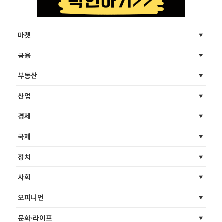
마켓
금융
부동산
산업
경제
국제
정치
사회
오피니언
문화·라이프