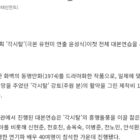
터테인먼트)
획 '각시탈'(극본 유현미 연출 윤성식)이첫 전체 대본연습을
만 화백의 동명만화(1974)를 드라마화한 작품으로, 일제에 
망을 주었던 '각시탈' 강토(주원 분)의 활약을 그린 제작비 1
.
 별관에서 진행된 대본연습은 '각시탈'의 흥행돌풍을 이끌 젊은
아를 비롯해 신현준, 천호진, 송옥숙, 이병준, 전노민, 안석환
쟁한 연기파 배우 40여명이 참석한 가운데 진행됐다.