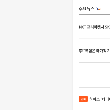
주요뉴스
NXT 프리마켓서 S
李 "폭염은 국가적 
하마스 “네타
단독