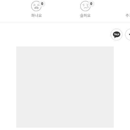
0
0
화나요
슬퍼요
추