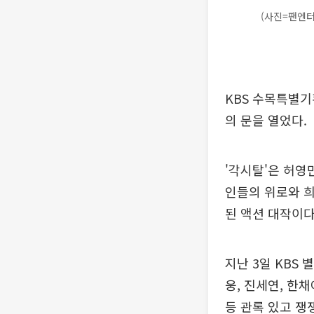
(사진=팬엔
KBS 수목특별기
의 문을 열었다.
'각시탈'은 허영
인들의 위로와 희
된 액션 대작이다
지난 3일 KBS
웅, 진세연, 한채
등 관록 있고 쟁