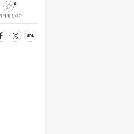
0
가취재 원해요