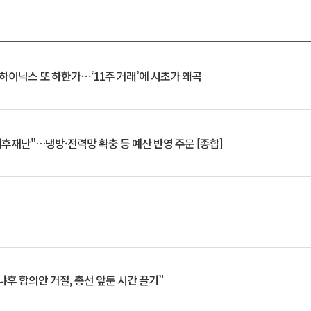
K하이닉스 또 하한가⋯‘11주 거래’에 시초가 왜곡
기후재난"…냉방·전력망 확충 등 예산 반영 주문 [종합]
냐후 합의안 거절, 총선 앞둔 시간 끌기”