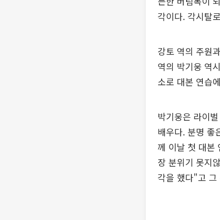
든한 버팀목이 되
각이다. 각시탈로
강토 역의 주원
역의 박기웅 역시
소로 대본 연습에
박기웅은 라이벌 
배우다. 분명 좋
께 이날 첫 대본
장 분위기 못지않
각을 했다"고 그