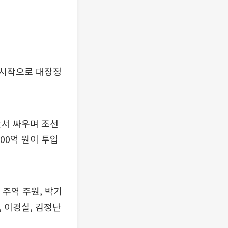
 시작으로 대장정
맞서 싸우며 조선
00억 원이 투입
 주역 주원, 박기
, 이경실, 김정난