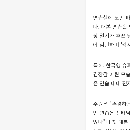
연습실에 모인 
다. 대본 연습은
장 열기가 후끈 
에 감탄하며 '각
특히, 한국형 슈
긴장감 어린 모습
은 연습 내내 진
주원은 "존경하는
번 연습은 선배님
었다"며 첫 대본