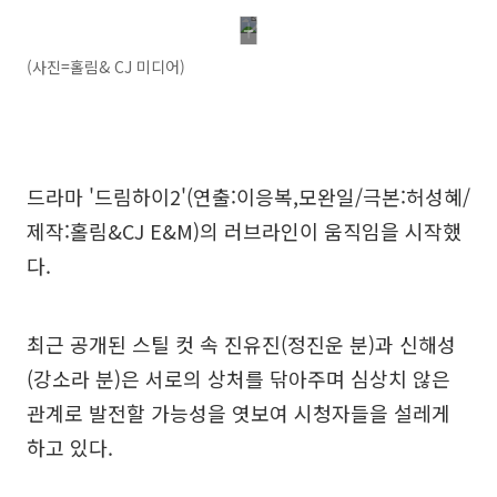
(사진=홀림& CJ 미디어)
드라마 '드림하이2'(연출:이응복,모완일/극본:허성혜/
제작:홀림&CJ E&M)의 러브라인이 움직임을 시작했
다.
최근 공개된 스틸 컷 속 진유진(정진운 분)과 신해성
(강소라 분)은 서로의 상처를 닦아주며 심상치 않은
관계로 발전할 가능성을 엿보여 시청자들을 설레게
하고 있다.