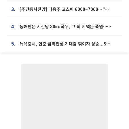
[주간증시전망] 다음주 코스피 6000~7000⋯“外人 수급은 정책이 변수”
3.
동해안은 시간당 80㎜ 폭우, 그 외 지역은 폭염…‘극과 극 날씨’
4.
뉴욕증시, 연준 금리인상 기대감 꺾이자 상승...S&P500 사상 최고치 [종합]
5.