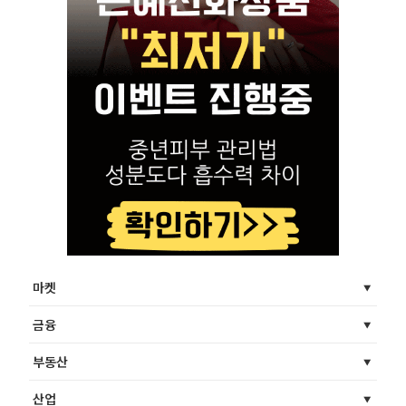
마켓
금융
부동산
산업