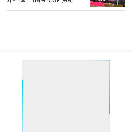
의'⋯국토부 "협의 중" 입장만 [종합]