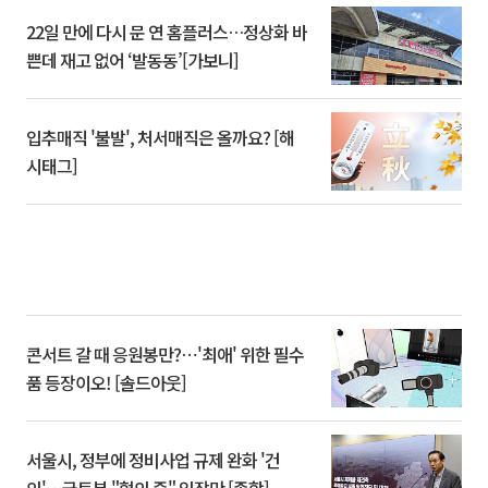
22일 만에 다시 문 연 홈플러스…정상화 바
쁜데 재고 없어 ‘발동동’[가보니]
입추매직 '불발', 처서매직은 올까요? [해
시태그]
콘서트 갈 때 응원봉만?⋯'최애' 위한 필수
품 등장이오! [솔드아웃]
서울시, 정부에 정비사업 규제 완화 '건