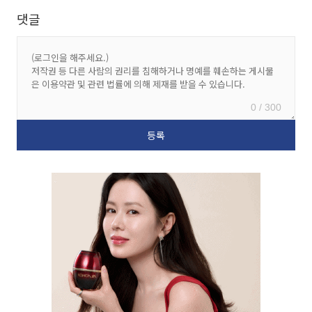
댓글
0 / 300