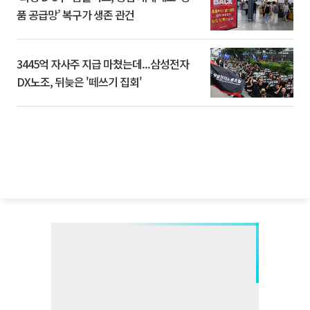
품 공급망’ 복구가 생존 관건
3445억 자사주 지급 마쳤는데...삼성전자
DX노조, 뒤늦은 '떼쓰기 집회'