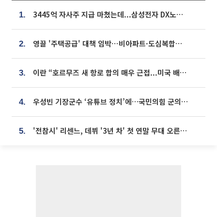
3445억 자사주 지급 마쳤는데...삼성전자 DX노조, 뒤늦은 '떼쓰기 집회'
1.
영끌 '주택공급' 대책 임박⋯비아파트·도심복합까지 총동원
2.
이란 “호르무즈 새 항로 합의 매우 근접...미국 배상 먼저”
3.
우성빈 기장군수 ‘유튜브 정치’에…국민의힘 군의원들 집단 반발
4.
'전참시' 리센느, 데뷔 '3년 차' 첫 연말 무대 오른다⋯"그동안 섭외 안 와"
5.