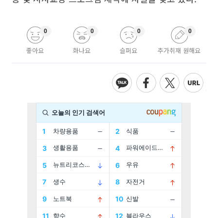
0
0
0
0
좋아요
화나요
슬퍼요
추가취재 원해요