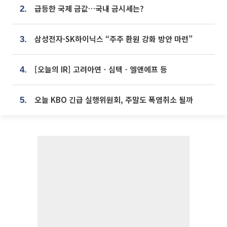
급등한 국제 금값…국내 금시세는?
2.
삼성전자·SK하이닉스 “주주 환원 강화 방안 마련”
3.
[오늘의 IR] 고려아연ㆍ심텍ㆍ엘앤에프 등
4.
오늘 KBO 긴급 실행위원회, 주말도 폭염취소 될까
5.