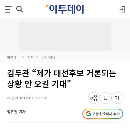
이투데이
정치
국회/정당
김두관 “제가 대선후보 거론되는
상황 안 오길 기대"
수정 2012-02-03 15:25
임유진 기자
구글 선호매체 추가