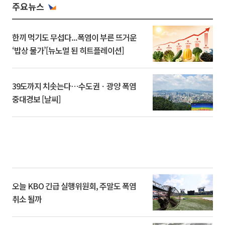
주요뉴스
한끼 먹기도 무섭다...폭염이 부른 뜨거운
‘밥상 물가’[뉴노멀 된 히트플레이션]
39도까지 치솟는다⋯수도권ㆍ광양 폭염
중대경보 [날씨]
오늘 KBO 긴급 실행위원회, 주말도 폭염
취소 될까