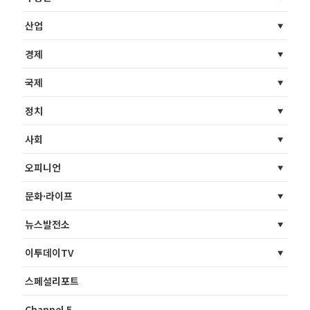
산업
경제
국제
정치
사회
오피니언
문화·라이프
뉴스발전소
이투데이TV
스페셜리포트
Channel 5