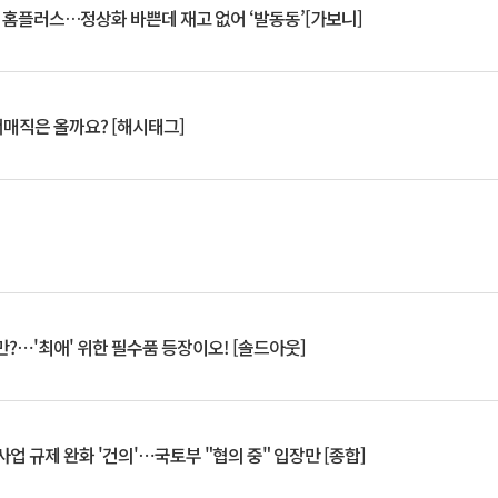
연 홈플러스…정상화 바쁜데 재고 없어 ‘발동동’[가보니]
서매직은 올까요? [해시태그]
?⋯'최애' 위한 필수품 등장이오! [솔드아웃]
업 규제 완화 '건의'⋯국토부 "협의 중" 입장만 [종합]