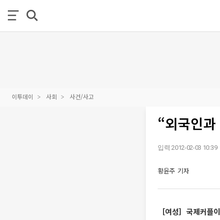
이투데이
사회
사건/사고
“외국인과
입력 2012-02-03 10:39
황윤주 기자
［여성］국제커플이라