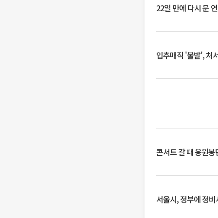
22일 만에 다시 문 
입추매직 '불발', 처
콘서트 갈 때 응원봉만
서울시, 정부에 정비사