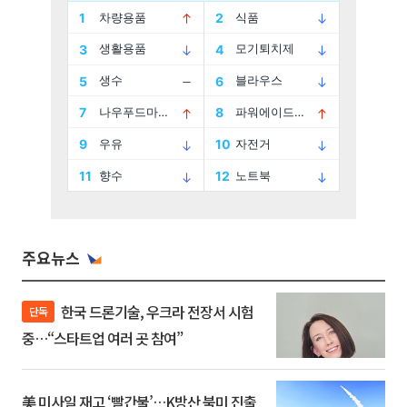
주요뉴스
한국 드론기술, 우크라 전장서 시험
단독
중…“스타트업 여러 곳 참여”
美 미사일 재고 ‘빨간불’…K방산 북미 진출