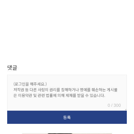
댓글
0 / 300