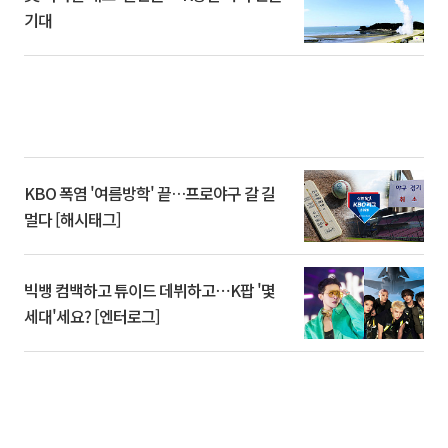
기대
KBO 폭염 '여름방학' 끝…프로야구 갈 길
멀다 [해시태그]
빅뱅 컴백하고 튜이드 데뷔하고⋯K팝 '몇
세대'세요? [엔터로그]