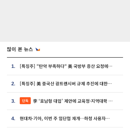
많이 본 뉴스
[특징주] “탄약 부족하다“ 美 국방부 증산 요청에⋯국내 방산주 급등세
1.
[특징주] 美 중국산 광트랜시버 규제 추진에 대한광통신 등 광통신株 강세
2.
李 ‘호남형 대입’ 제안에 교육청·지역대학 서·논술형 입시 연계 '착수'
단독
3.
현대차·기아, 이번 주 임단협 재개…하청 사용자성 재심도 ‘변수’
4.