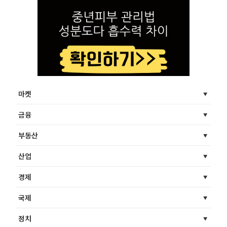
마켓
금융
부동산
산업
경제
국제
정치