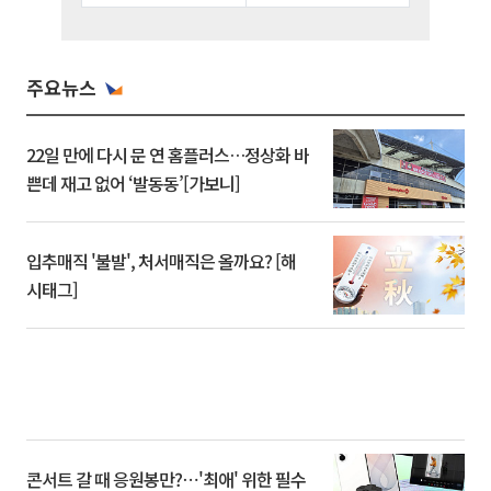
주요뉴스
22일 만에 다시 문 연 홈플러스…정상화 바
쁜데 재고 없어 ‘발동동’[가보니]
입추매직 '불발', 처서매직은 올까요? [해
시태그]
콘서트 갈 때 응원봉만?⋯'최애' 위한 필수