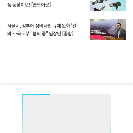
품 등장이오! [솔드아웃]
서울시, 정부에 정비사업 규제 완화 '건
의'⋯국토부 "협의 중" 입장만 [종합]