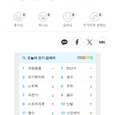
0
0
0
0
좋아요
화나요
슬퍼요
추가취재 원해요