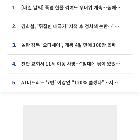
[내일 날씨] 폭염 한풀 꺾여도 무더위 계속⋯동해안 이틀 연속 비
1.
김희철, '뒤집힌 태극기' 지적 후 정치색 논란…"좌우 떠나 우리나라 국기"
2.
놀란 감독 '오디세이', 개봉 4일 만에 100만 돌파⋯'왕사남' 보다 빠르다
3.
천안 교회서 11세 아동 사망…“침대에 묶여 있었다” 진술 확보
4.
AT마드리드 ‘7번’ 이강인 “120% 쏟겠다”⋯시메오네 감독 “필요한 선수”
5.