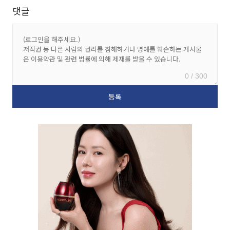
댓글
0 / 300