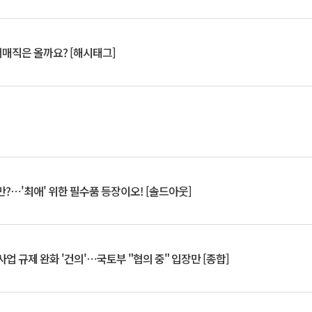
서매직은 올까요? [해시태그]
?⋯'최애' 위한 필수품 등장이오! [솔드아웃]
업 규제 완화 '건의'⋯국토부 "협의 중" 입장만 [종합]