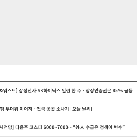
&워스트] 삼성전자·SK하이닉스 밀린 한 주…상상인증권은 85% 급등
안팎 무더위 이어져…전국 곳곳 소나기 [오늘 날씨]
시전망] 다음주 코스피 6000~7000⋯“外人 수급은 정책이 변수”