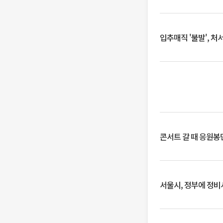
입추매직 '불발', 처
콘서트 갈 때 응원봉만
서울시, 정부에 정비사