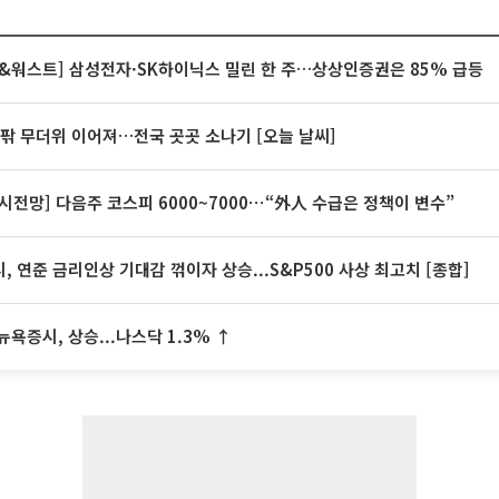
&워스트] 삼성전자·SK하이닉스 밀린 한 주…상상인증권은 85% 급등
안팎 무더위 이어져…전국 곳곳 소나기 [오늘 날씨]
시전망] 다음주 코스피 6000~7000⋯“外人 수급은 정책이 변수”
, 연준 금리인상 기대감 꺾이자 상승...S&P500 사상 최고치 [종합]
뉴욕증시, 상승...나스닥 1.3% ↑