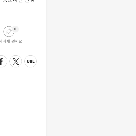
0
가취재 원해요