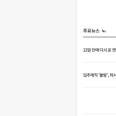
주요뉴스
22일 만에 다시 문 
입추매직 '불발', 처