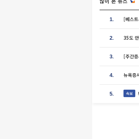
많이 본 뉴스
[베스트
1.
35도 
2.
[주간증
3.
뉴욕증시
4.
속보
5.