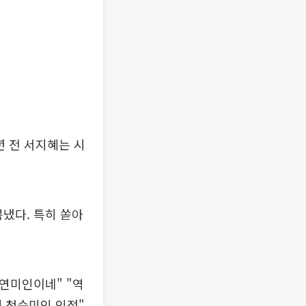
년 전 서지혜는 시
냈다. 특히 쏟아
자연미인이네" "역
데 청순미인 인정"