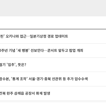
돌핀' 오키나와 접근…일본기상청 경로 업데이트
20주년 기념 '새 뱅봉' 선보인다⋯콘서트 앞두고 팝업 개최
절기 '입추', 뜻은?
합수본, '통계 조작' 서울·경기·충북 선관위 등 추가 압수수색
전북 완주 삼례읍 공장서 화재 발생