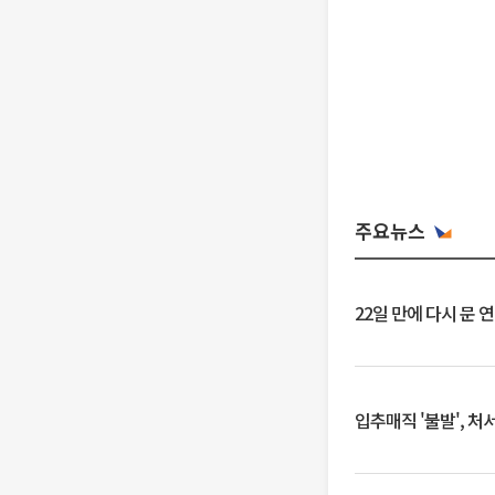
주요뉴스
22일 만에 다시 문 
입추매직 '불발', 처