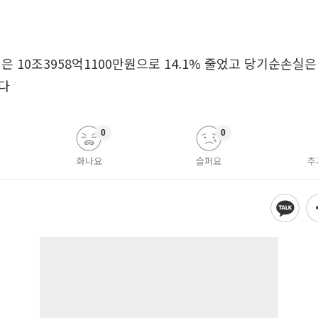
은 10조3958억1100만원으로 14.1% 줄었고 당기순손실은 
다
0
0
화나요
슬퍼요
추