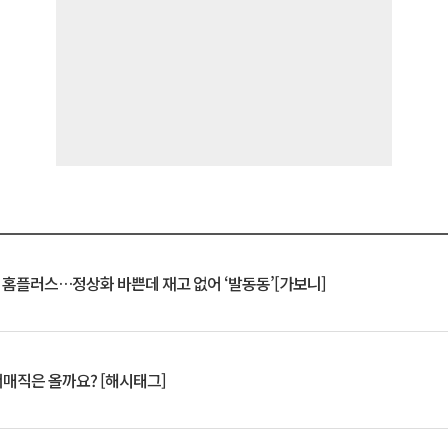
연 홈플러스…정상화 바쁜데 재고 없어 ‘발동동’[가보니]
서매직은 올까요? [해시태그]