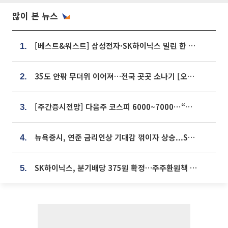
많이 본 뉴스
[베스트&워스트] 삼성전자·SK하이닉스 밀린 한 주…상상인증권은 85% 급등
1.
35도 안팎 무더위 이어져…전국 곳곳 소나기 [오늘 날씨]
2.
[주간증시전망] 다음주 코스피 6000~7000⋯“外人 수급은 정책이 변수”
3.
뉴욕증시, 연준 금리인상 기대감 꺾이자 상승...S&P500 사상 최고치 [종합]
4.
SK하이닉스, 분기배당 375원 확정…주주환원책 9월로 앞당겨 발표
5.