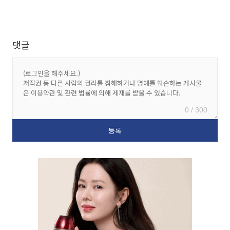
댓글
0 / 300