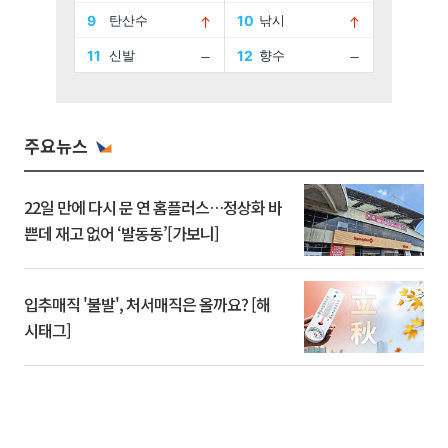
주요뉴스
22일 만에 다시 문 연 홈플러스…정상화 바
쁜데 재고 없어 ‘발동동’[가보니]
입추매직 '불발', 처서매직은 올까요? [해
시태그]