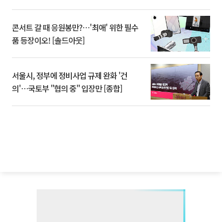
콘서트 갈 때 응원봉만?⋯'최애' 위한 필수
품 등장이오! [솔드아웃]
서울시, 정부에 정비사업 규제 완화 '건
의'⋯국토부 "협의 중" 입장만 [종합]