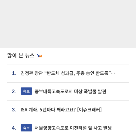
많이 본 뉴스
김정관 장관 “반도체 성과급, 주총 승인 받도록”…상법·자본시장법 개정 시사
1.
중부내륙고속도로서 미상 폭발물 발견
속보
2.
ISA 계좌, 5년마다 깨라고요? [이슈크래커]
3.
서울양양고속도로 이천터널 앞 사고 발생
속보
4.