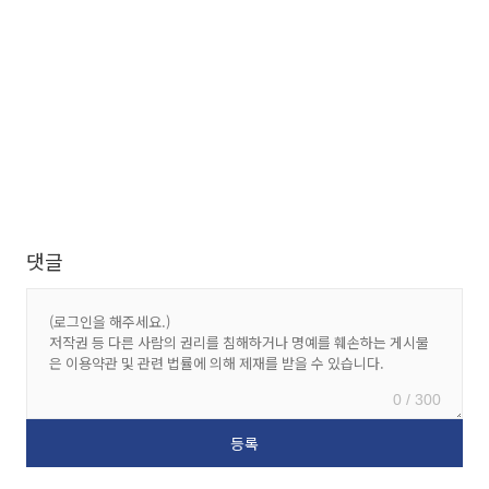
댓글
0 / 300