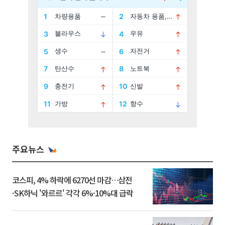
주요뉴스
코스피, 4% 하락에 6270선 마감…삼전
·SK하닉 '와르르' 각각 6%·10%대 급락