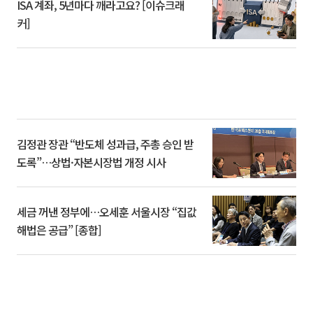
ISA 계좌, 5년마다 깨라고요? [이슈크래
커]
김정관 장관 “반도체 성과급, 주총 승인 받
도록”…상법·자본시장법 개정 시사
세금 꺼낸 정부에…오세훈 서울시장 “집값
해법은 공급” [종합]