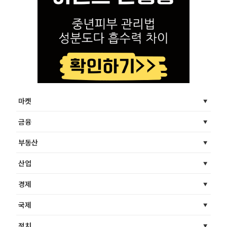
마켓
금융
부동산
산업
경제
국제
정치