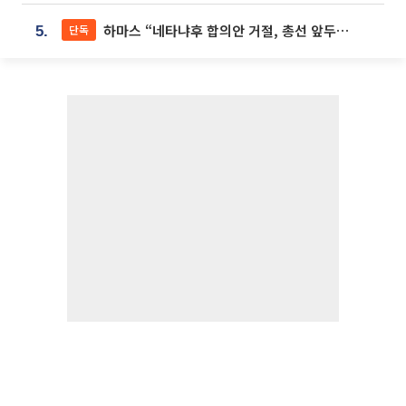
하마스 “네타냐후 합의안 거절, 총선 앞두고 시간 끌기”
단독
5.