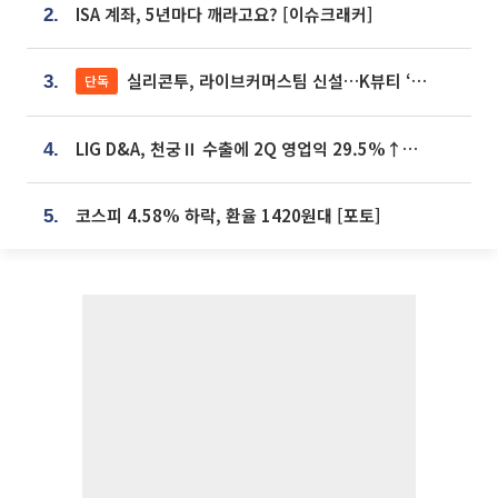
ISA 계좌, 5년마다 깨라고요? [이슈크래커]
2.
실리콘투, 라이브커머스팀 신설…K뷰티 ‘글로벌 판매망’ 확대[K뷰티 라방戰]
단독
3.
LIG D&A, 천궁Ⅱ 수출에 2Q 영업익 29.5%↑…수주잔고 24.6조 [종합]
4.
코스피 4.58% 하락, 환율 1420원대 [포토]
5.