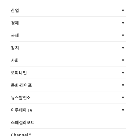
산업
경제
국제
정치
사회
오피니언
문화·라이프
뉴스발전소
이투데이TV
스페셜리포트
Channel 5