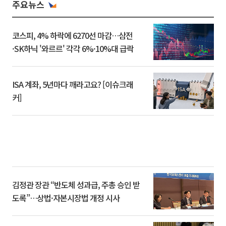
주요뉴스
코스피, 4% 하락에 6270선 마감…삼전
·SK하닉 '와르르' 각각 6%·10%대 급락
ISA 계좌, 5년마다 깨라고요? [이슈크래
커]
김정관 장관 “반도체 성과급, 주총 승인 받
도록”…상법·자본시장법 개정 시사