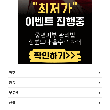
마켓
금융
부동산
산업