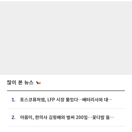
많이 본 뉴스
포스코퓨처엠, LFP 시장 뚫었다…배터리사와 대규모 장기 공급 합의
1.
아옳이, 한의사 김형배와 벌써 200일⋯꽃다발 들고 "프러포즈 아냐"
2.