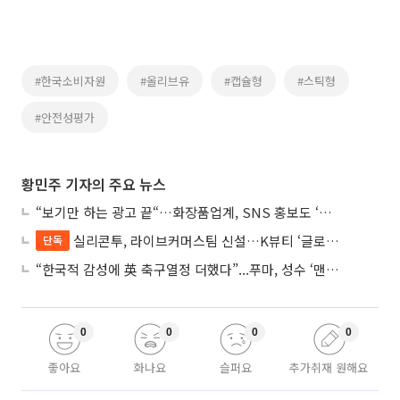
#한국소비자원
#올리브유
#캡슐형
#스틱형
#안전성평가
황민주 기자의 주요 뉴스
“보기만 하는 광고 끝“…화장품업계, SNS 홍보도 ‘참여형 콘텐츠’로 변모
실리콘투, 라이브커머스팀 신설…K뷰티 ‘글로벌 판매망’ 확대 속도
단독
“한국적 감성에 英 축구열정 더했다”...푸마, 성수 ‘맨시티 하우스’ 팝업
0
0
0
0
좋아요
화나요
슬퍼요
추가취재 원해요