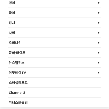
경제
국제
정치
사회
오피니언
문화·라이프
뉴스발전소
이투데이TV
스페셜리포트
Channel 5
위너스IR클럽