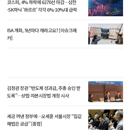
코스피, 4% 하락에 6270선 마감…삼전
·SK하닉 '와르르' 각각 6%·10%대 급락
ISA 계좌, 5년마다 깨라고요? [이슈크래
커]
김정관 장관 “반도체 성과급, 주총 승인 받
도록”…상법·자본시장법 개정 시사
세금 꺼낸 정부에…오세훈 서울시장 “집값
해법은 공급” [종합]