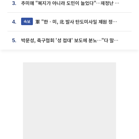
추미애 "복지가 아니라 도민이 늘었다"…재정난 책임론 정면돌파
3.
軍 "한ㆍ미, 北 발사 탄도미사일 제원 정밀분석 중"
속보
4.
박문성, 축구협회 '성 접대' 보도에 분노…"다 말아먹으려고 작정했나"
5.