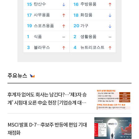
주요뉴스
후계자 없어도 회사는 남긴다?…‘제3자 승
계’ 시험대 오른 中企 현장 [기업승계 대전
환]
MSCI 발표 D-7…후보주 반등에 편입 기대
재점화