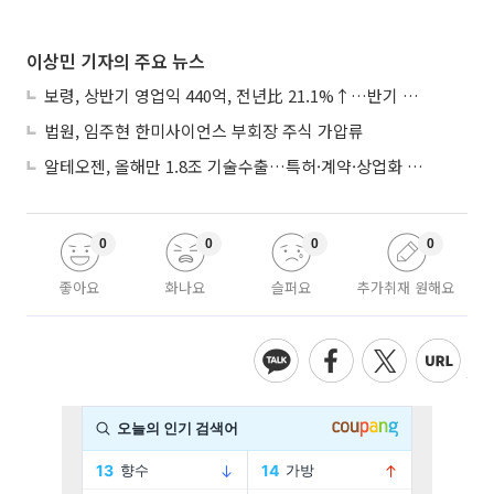
이상민 기자의 주요 뉴스
보령, 상반기 영업익 440억, 전년比 21.1%↑…반기 역대 최대
법원, 임주현 한미사이언스 부회장 주식 가압류
알테오젠, 올해만 1.8조 기술수출…특허·계약·상업화 ‘삼박자’
0
0
0
0
좋아요
화나요
슬퍼요
추가취재 원해요