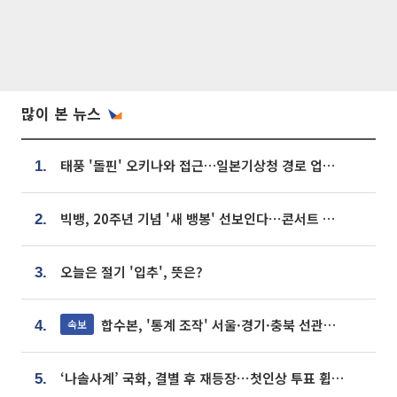
많이 본 뉴스
태풍 '돌핀' 오키나와 접근…일본기상청 경로 업데이트
1.
빅뱅, 20주년 기념 '새 뱅봉' 선보인다⋯콘서트 앞두고 팝업 개최
2.
오늘은 절기 '입추', 뜻은?
3.
합수본, '통계 조작' 서울·경기·충북 선관위 등 추가 압수수색
속보
4.
‘나솔사계’ 국화, 결별 후 재등장⋯첫인상 투표 휩쓸고 ‘인기녀’ 등극
5.