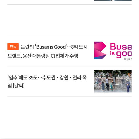
논란의 'Busan is Good'…8억 도시
단독
브랜드, 용산 대통령실 CI 업체가 수행
'입추'에도 39도⋯수도권ㆍ강원ㆍ전라 폭
염 [날씨]