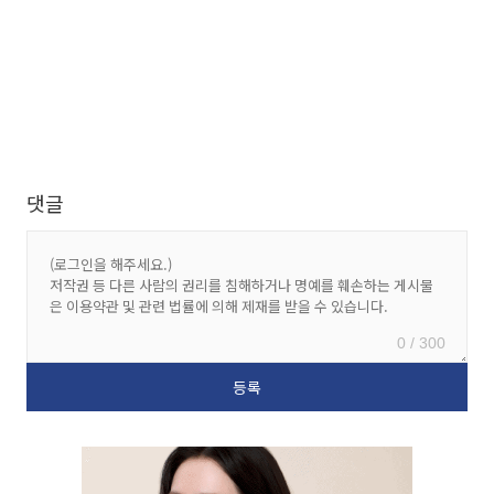
댓글
0 / 300