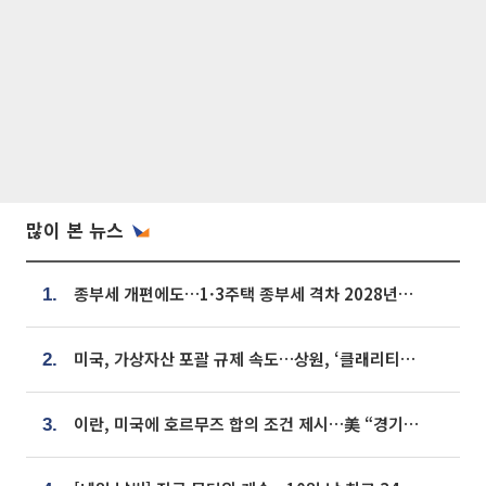
많이 본 뉴스
종부세 개편에도…1·3주택 종부세 격차 2028년부터 확대
1.
미국, 가상자산 포괄 규제 속도…상원, ‘클래리티법’ 9월 절차투표 추진
2.
이란, 미국에 호르무즈 합의 조건 제시…美 “경기 아직 안 끝나” [종합]
3.