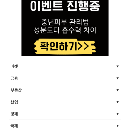
마켓
금융
부동산
산업
경제
국제