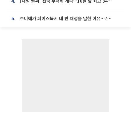
[내일 날씨] 전국 무더위 계속…10일 낮 최고 34도 육박
4.
추미애가 페이스북서 네 번 재정을 말한 이유…7700억 추경 열쇠는 도의회에
5.