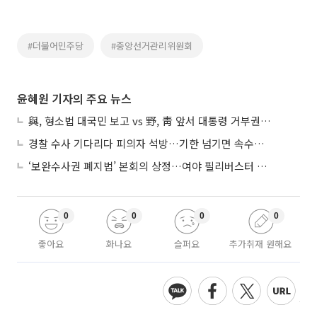
#더불어민주당
#중앙선거관리위원회
윤혜원 기자의 주요 뉴스
與, 형소법 대국민 보고 vs 野, 靑 앞서 대통령 거부권 촉구
경찰 수사 기다리다 피의자 석방…기한 넘기면 속수무책
‘보완수사권 폐지법’ 본회의 상정…여야 필리버스터 대치
0
0
0
0
좋아요
화나요
슬퍼요
추가취재 원해요