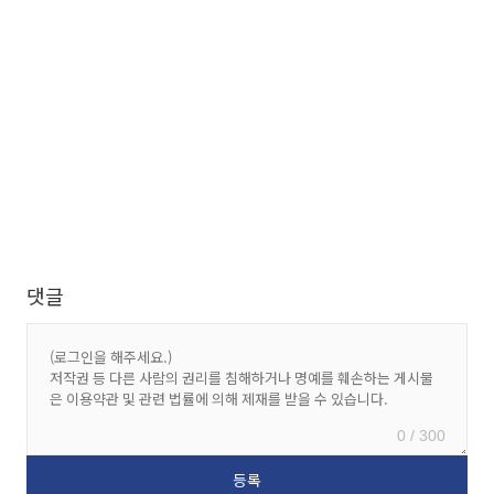
댓글
0 / 300