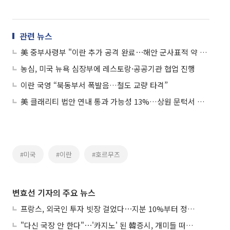
관련 뉴스
美 중부사령부 "이란 추가 공격 완료⋯해안 군사표적 약 90곳 타격"
농심, 미국 뉴욕 심장부에 레스토랑·공공기관 협업 진행
이란 국영 “북동부서 폭발음…철도 교량 타격”
美 클래리티 법안 연내 통과 가능성 13%…상원 문턱서 제동
#미국
#이란
#호르무즈
변효선 기자의 주요 뉴스
프랑스, 외국인 투자 빗장 걸었다⋯지분 10%부터 정부가 승인
"다신 국장 안 한다"⋯'카지노' 된 韓증시, 개미들 떠난다