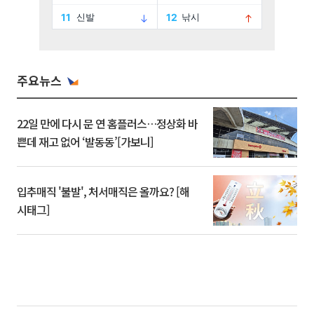
주요뉴스
22일 만에 다시 문 연 홈플러스…정상화 바
쁜데 재고 없어 ‘발동동’[가보니]
입추매직 '불발', 처서매직은 올까요? [해
시태그]