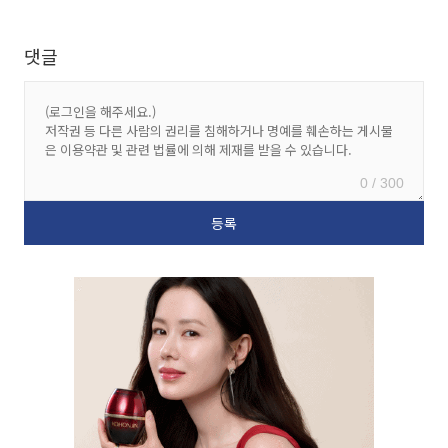
댓글
0 / 300