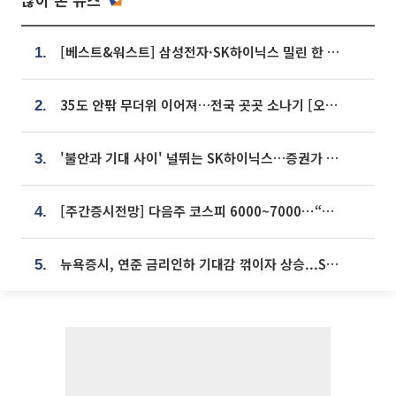
[베스트&워스트] 삼성전자·SK하이닉스 밀린 한 주…상상인증권은 85% 급등
1.
35도 안팎 무더위 이어져…전국 곳곳 소나기 [오늘 날씨]
2.
'불안과 기대 사이' 널뛰는 SK하이닉스…증권가 "HBM4·LTA 기반 펀터멘털 견고"
3.
[주간증시전망] 다음주 코스피 6000~7000⋯“外人 수급은 정책이 변수”
4.
뉴욕증시, 연준 금리인하 기대감 꺾이자 상승...S&P500 사상 최고치 [종합]
5.