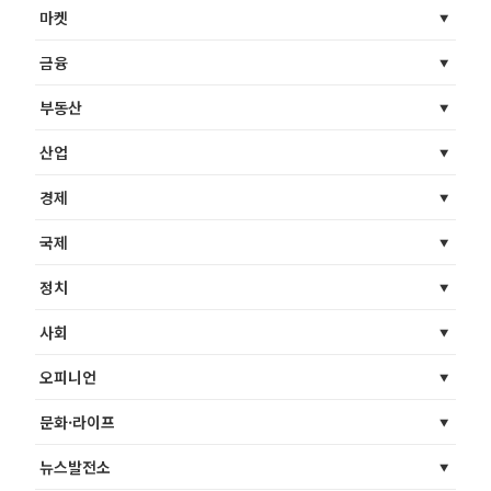
마켓
금융
부동산
산업
경제
국제
정치
사회
오피니언
문화·라이프
뉴스발전소