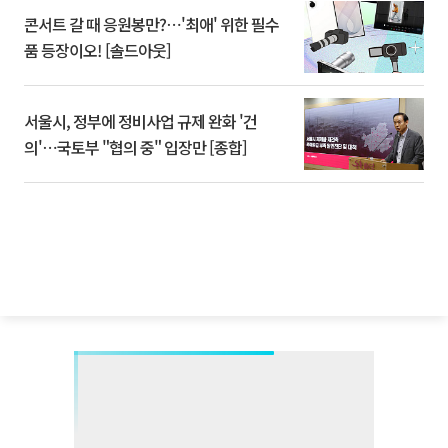
콘서트 갈 때 응원봉만?⋯'최애' 위한 필수
품 등장이오! [솔드아웃]
서울시, 정부에 정비사업 규제 완화 '건
의'⋯국토부 "협의 중" 입장만 [종합]