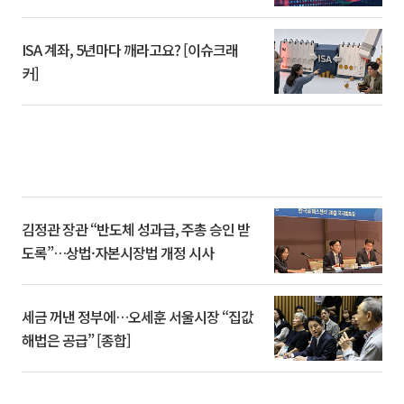
ISA 계좌, 5년마다 깨라고요? [이슈크래
커]
김정관 장관 “반도체 성과급, 주총 승인 받
도록”…상법·자본시장법 개정 시사
세금 꺼낸 정부에…오세훈 서울시장 “집값
해법은 공급” [종합]