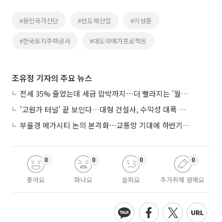
#용인국가산단
#반도체산업
#이성훈
#한국토지주택공사
#대도약메가프로젝트
조유정 기자의 주요 뉴스
전세 35% 줄었는데 세금 압박까지⋯더 빨라지는 '월세화'
'고원가 터널' 끝 보인다…대형 건설사, 수익성 대폭 개선
부울경 메가시티 논의 본격화⋯교통망 기대에 하반기 분양시장 '주목'
0
0
0
0
좋아요
화나요
슬퍼요
추가취재 원해요