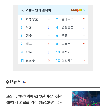
주요뉴스
코스피, 4% 하락에 6270선 마감…삼전
·SK하닉 '와르르' 각각 6%·10%대 급락