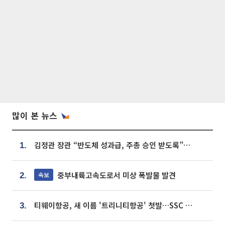
많이 본 뉴스
김정관 장관 “반도체 성과급, 주총 승인 받도록”…상법·자본시장법 개정 시사
1.
중부내륙고속도로서 미상 폭발물 발견
속보
2.
티웨이항공, 새 이름 '트리니티항공' 첫발…SSC 전략 본격화
3.