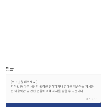
댓글
0 / 300