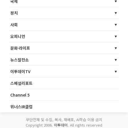
국제
정치
사회
오피니언
문화·라이프
뉴스발전소
이투데이TV
스페셜리포트
Channel 5
위너스IR클럽
무단전재 및 수집, 복사, 재배포, AI학습 이용 금지
Copyright 2006.
이투데이
. All rights reserved