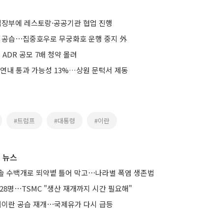
 심장부에 레스토랑·공공기관 협업 진행
란 공습⋯집중호우로 무궁화호 운행 중지 外
 ADR 공모 7배 청약 몰려
 연내 통과 가능성 13%…상원 문턱서 제동
#트럼프
#대통령
#이란
 뉴스
솔 수백개로 뙤약볕 틀어 막고⋯나라별 폭염 생존법
28명⋯TSMC "생산 재개까지 시간 필요해"
 대이란 공습 재개⋯국제유가 다시 급등