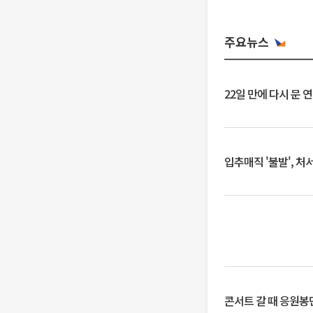
주요뉴스
22일 만에 다시 문 
입추매직 '불발', 처
콘서트 갈 때 응원봉만