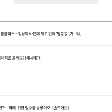
연 홈플러스…정상화 바쁜데 재고 없어 ‘발동동’[가보니]
서매직은 올까요? [해시태그]
?⋯'최애' 위한 필수품 등장이오! [솔드아웃]