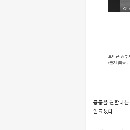
▲미군 중부
(출처 美중부
중동을 관할하는
완료했다.