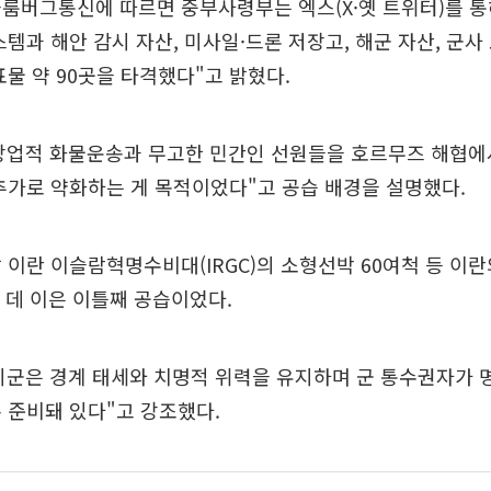
블룸버그통신에 따르면 중부사령부는 엑스(X·옛 트위터)를 통
스템과 해안 감시 자산, 미사일·드론 저장고, 해군 자산, 군사
표물 약 90곳을 타격했다"고 밝혔다.
상업적 화물운송과 무고한 민간인 선원들을 호르무즈 해협에
추가로 약화하는 게 목적이었다"고 공습 배경을 설명했다.
 이란 이슬람혁명수비대(IRGC)의 소형선박 60여척 등 이
 데 이은 이틀째 공습이었다.
미군은 경계 태세와 치명적 위력을 유지하며 군 통수권자가 
 준비돼 있다"고 강조했다.