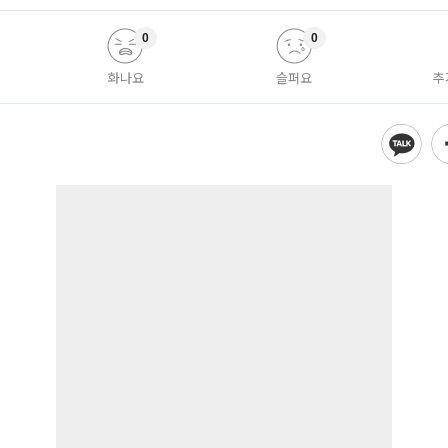
0
0
화나요
슬퍼요
추