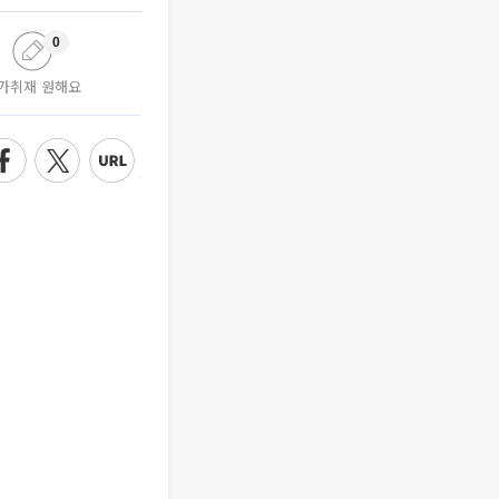
0
가취재 원해요