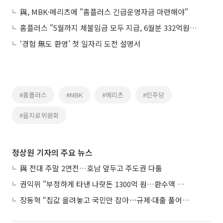
與, MBK·메리츠에 "홈플러스 긴급운영자금 마련해야"
홈플러스 "5월까지 체불임금 모두 지급, 6월분 332억원만 남아"
‘경험 無도 환영’ 첫 일자리 도전 설명서
#홈플러스
#MBK
#메리츠
#민주당
#을지로위원회
정상원 기자의 주요 뉴스
與 전대 주말 2연전…호남 앞두고 주도권 다툼
권익위 "부정하게 타낸 나랏돈 1300억 원…환수액 역대 최대"
장동혁 “집값 올려놓고 국민만 잡아⋯규제·대출 풀어야”