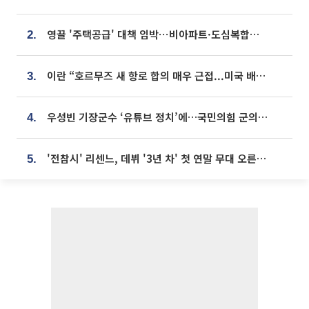
영끌 '주택공급' 대책 임박⋯비아파트·도심복합까지 총동원
2.
이란 “호르무즈 새 항로 합의 매우 근접...미국 배상 먼저”
3.
우성빈 기장군수 ‘유튜브 정치’에…국민의힘 군의원들 집단 반발
4.
'전참시' 리센느, 데뷔 '3년 차' 첫 연말 무대 오른다⋯"그동안 섭외 안 와"
5.