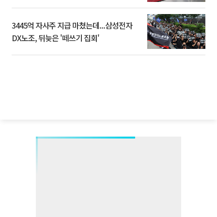
3445억 자사주 지급 마쳤는데...삼성전자
DX노조, 뒤늦은 '떼쓰기 집회'