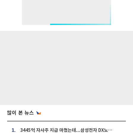
많이 본 뉴스
3445억 자사주 지급 마쳤는데...삼성전자 DX노조, 뒤늦은 '떼쓰기 집회'
1.