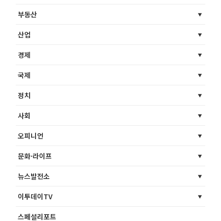
부동산
산업
경제
국제
정치
사회
오피니언
문화·라이프
뉴스발전소
이투데이TV
스페셜리포트