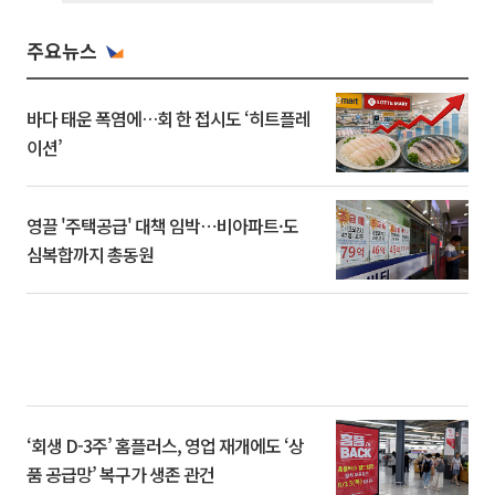
주요뉴스
바다 태운 폭염에…회 한 접시도 ‘히트플레
이션’
영끌 '주택공급' 대책 임박⋯비아파트·도
심복합까지 총동원
‘회생 D-3주’ 홈플러스, 영업 재개에도 ‘상
품 공급망’ 복구가 생존 관건