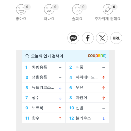
0
0
0
0
좋아요
화나요
슬퍼요
추가취재 원해요