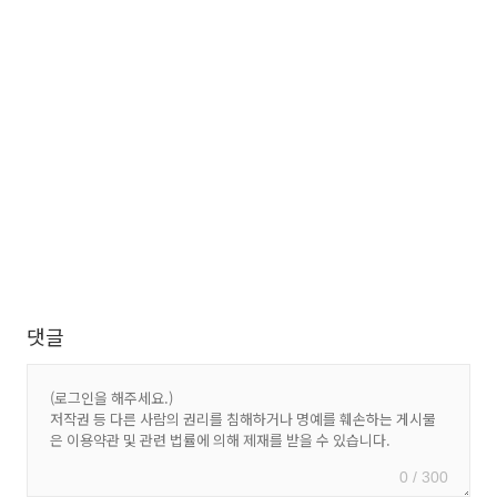
댓글
0 / 300