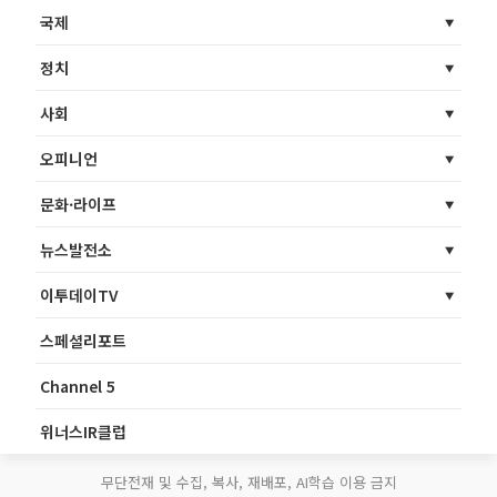
국제
정치
사회
오피니언
문화·라이프
뉴스발전소
이투데이TV
스페셜리포트
Channel 5
위너스IR클럽
무단전재 및 수집, 복사, 재배포, AI학습 이용 금지