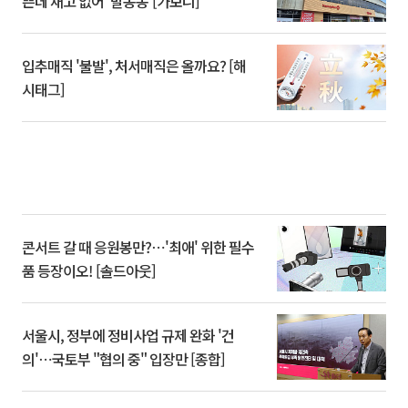
쁜데 재고 없어 ‘발동동’[가보니]
입추매직 '불발', 처서매직은 올까요? [해
시태그]
콘서트 갈 때 응원봉만?⋯'최애' 위한 필수
품 등장이오! [솔드아웃]
서울시, 정부에 정비사업 규제 완화 '건
의'⋯국토부 "협의 중" 입장만 [종합]