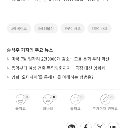
#에버랜드
#삼성물산
#루이바오
#후이바오
송석주 기자의 주요 뉴스
미국 7월 일자리 2만3000개 감소…고용 둔화 우려 확산
음악부터 여성·건축·독립영화까지…극장 대신 영화제로 즐기는 스크린 여행
영화 ‘오디세이’를 통해 나를 이해하는 방법은?
0
0
0
0
좋아요
화나요
슬퍼요
추가취재 원해요