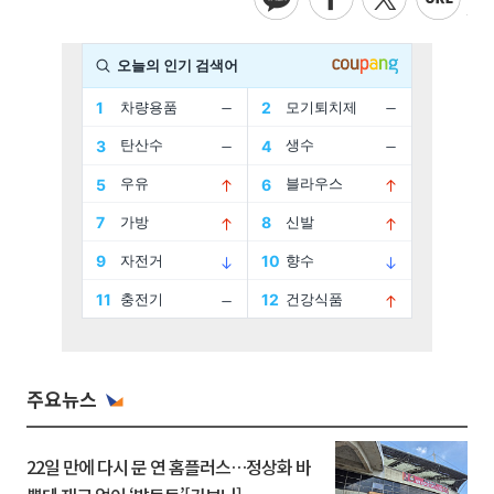
주요뉴스
22일 만에 다시 문 연 홈플러스…정상화 바