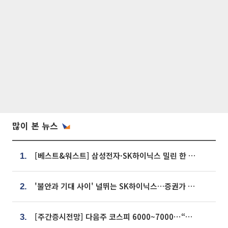
많이 본 뉴스
[베스트&워스트] 삼성전자·SK하이닉스 밀린 한 주…상상인증권은 85% 급등
1.
'불안과 기대 사이' 널뛰는 SK하이닉스…증권가 "HBM4·LTA 기반 펀터멘털 견고"
2.
[주간증시전망] 다음주 코스피 6000~7000⋯“外人 수급은 정책이 변수”
3.