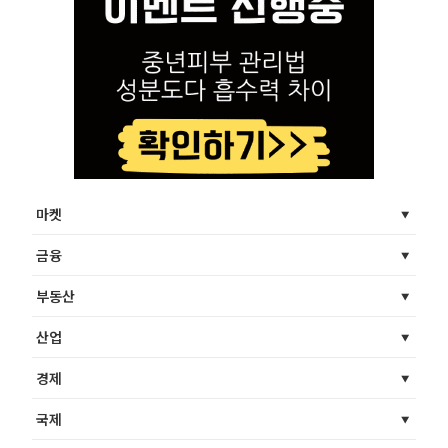
마켓
금융
부동산
산업
경제
국제