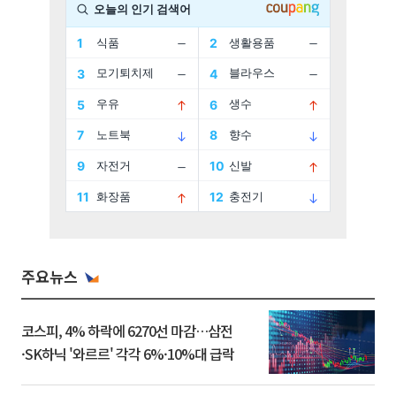
주요뉴스
코스피, 4% 하락에 6270선 마감…삼전
·SK하닉 '와르르' 각각 6%·10%대 급락