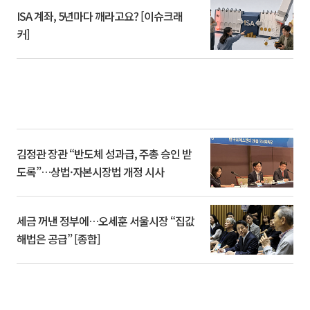
ISA 계좌, 5년마다 깨라고요? [이슈크래
커]
김정관 장관 “반도체 성과급, 주총 승인 받
도록”…상법·자본시장법 개정 시사
세금 꺼낸 정부에…오세훈 서울시장 “집값
해법은 공급” [종합]