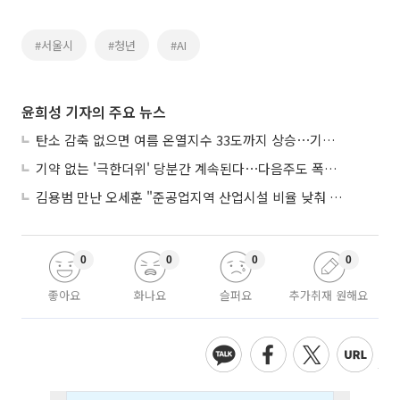
#서울시
#청년
#AI
윤희성 기자의 주요 뉴스
탄소 감축 없으면 여름 온열지수 33도까지 상승⋯기상청, 2100년 미래전망
기약 없는 '극한더위' 당분간 계속된다⋯다음주도 폭염·열대야 지속
김용범 만난 오세훈 "준공업지역 산업시설 비율 낮춰 공급 늘려야"
0
0
0
0
좋아요
화나요
슬퍼요
추가취재 원해요