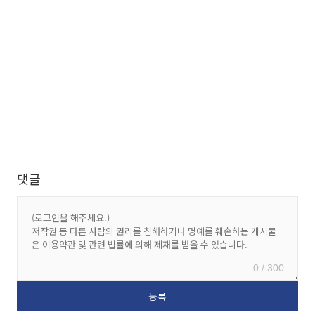
댓글
0 / 300