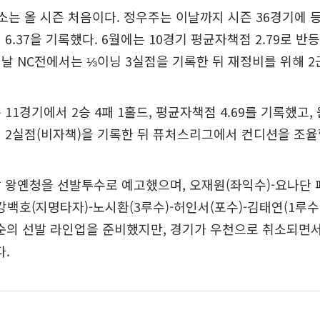
소는 올 시즌 처음이다. 정우주는 이날까지 시즌 36경기에 등판
6.37을 기록했다. 6월에는 10경기 평균자책점 2.79로 반
날 NC전에서는 ⅓이닝 3실점을 기록한 뒤 재정비를 위해 2
 11경기에서 2승 4패 1홀드, 평균자책점 4.69를 기록했고,
 2실점(비자책)을 기록한 뒤 퓨처스리그에서 컨디션을 조율
 왕옌청을 선발투수로 예고했으며, 오재원(좌익수)-요나단 
강백호(지명타자)-노시환(3루수)-허인서(포수)-김태연(1루수)
순의 선발 라인업을 준비했지만, 경기가 우천으로 취소되면서
다.