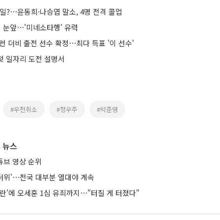
일?⋯윤동희·나승엽 말소, 4명 전격 콜업
뷔 눈앞⋯'미네소타행' 유력
런 더비 출전 선수 확정⋯최다 득표 '이 선수'
 첫 일자리 도전 설명서
#우천취소
#정우주
#박준영
 뉴스
튜브 영상 순위
통더위'⋯전국 대부분 열대야 계속
란'에 오세훈 1심 유죄까지⋯"터질 게 터졌다"