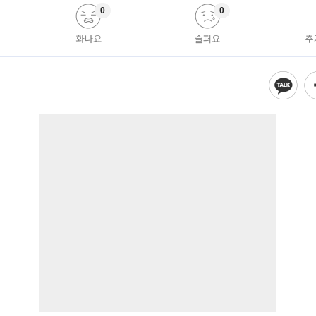
0
0
화나요
슬퍼요
추