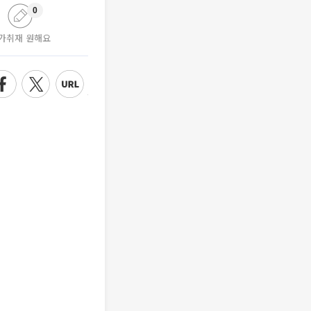
0
가취재 원해요