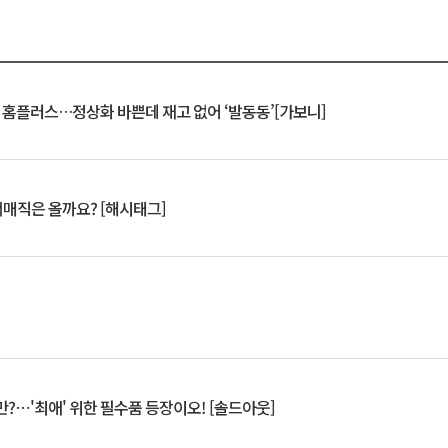
연 홈플러스…정상화 바쁜데 재고 없어 ‘발동동’[가보니]
서매직은 올까요? [해시태그]
?⋯'최애' 위한 필수품 등장이오! [솔드아웃]