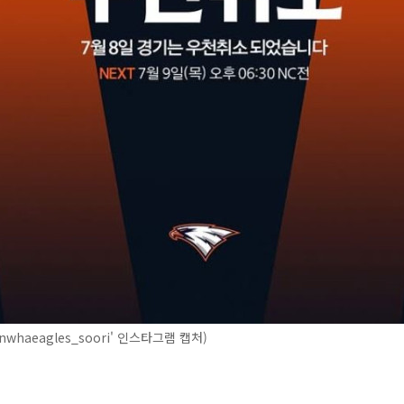
nwhaeagles_soori' 인스타그램 캡처)