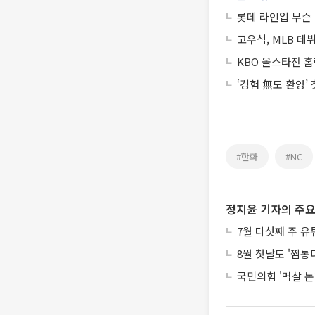
롯데 라인업 무슨 
고우석, MLB 데
KBO 올스타전 홈
‘경험 無도 환영’
#한화
#NC
정지윤 기자의 주요
7월 다섯째 주 유
8월 첫날도 '찜
국민의힘 '멱살 논