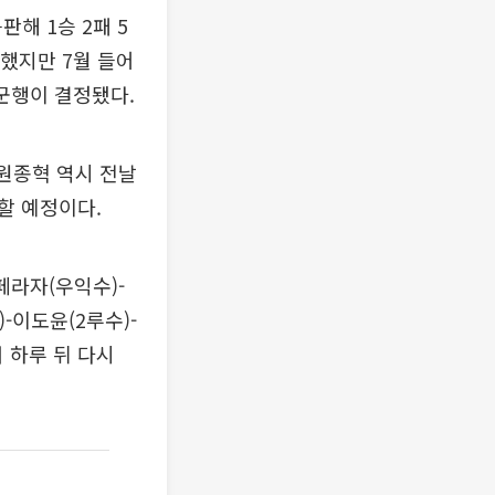
해 1승 2패 5
등했지만 7월 들어
군행이 결정됐다.
 원종혁 역시 전날
할 예정이다.
페라자(우익수)-
-이도윤(2루수)-
 하루 뒤 다시