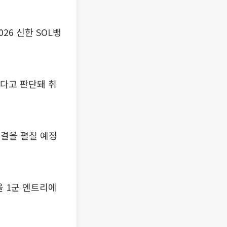
26 신한 SOL뱅
렵다고 판단돼 취
대결을 펼칠 예정
을 1군 엔트리에