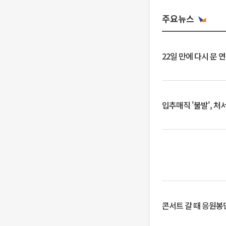
주요뉴스
22일 만에 다시 문 
입추매직 '불발', 처
콘서트 갈 때 응원봉만