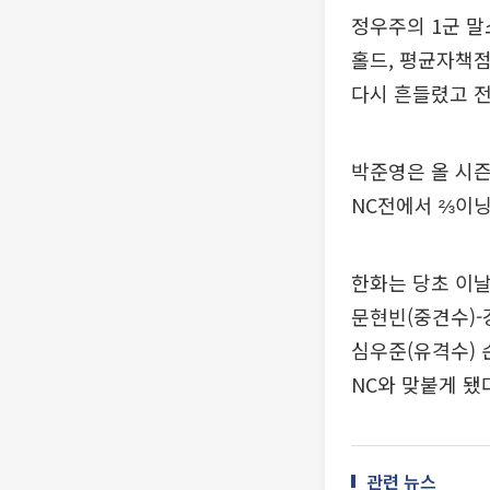
정우주의 1군 말
홀드, 평균자책점 
다시 흔들렸고 전
박준영은 올 시즌
NC전에서 ⅔이닝
한화는 당초 이날
문현빈(중견수)-
심우준(유격수) 
NC와 맞붙게 됐
관련 뉴스