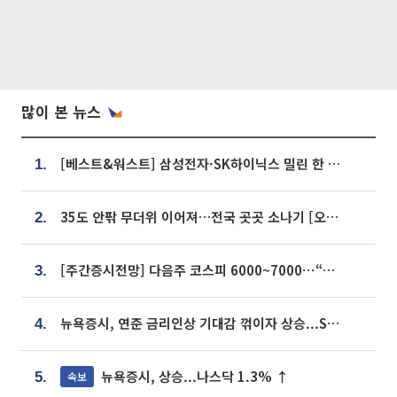
많이 본 뉴스
[베스트&워스트] 삼성전자·SK하이닉스 밀린 한 주…상상인증권은 85% 급등
1.
35도 안팎 무더위 이어져…전국 곳곳 소나기 [오늘 날씨]
2.
[주간증시전망] 다음주 코스피 6000~7000⋯“外人 수급은 정책이 변수”
3.
뉴욕증시, 연준 금리인상 기대감 꺾이자 상승...S&P500 사상 최고치 [종합]
4.
뉴욕증시, 상승...나스닥 1.3% ↑
속보
5.