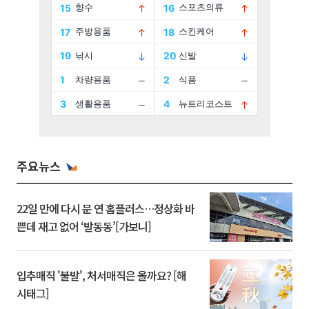
주요뉴스
22일 만에 다시 문 연 홈플러스…정상화 바
쁜데 재고 없어 ‘발동동’[가보니]
입추매직 '불발', 처서매직은 올까요? [해
시태그]