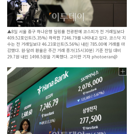
▲8일 서울 중구 하나은행 딜링룸 전광판에 코스피가 전 거래일보다
409.52포인트(5.35%) 하락한 7246.79를 나타내고 있다. 코스닥 지
수는 전 거래일보다 46.23포인트(5.56%) 내린 785.00에 거래를 마
감했다. 원·달러 환율은 주간 거래 종가(15시30분) 기준 전일 대비
29.7원 내린 1498.5원을 기록했다. 고이란 기자 photoeran@