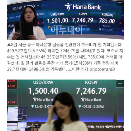
▲8일 서울 중구 하나은행 딜링룸 전광판에 코스피가 전 거래일보다
409.52포인트(5.35%) 하락한 7246.79를 나타내고 있다. 코스닥 지
수는 전 거래일보다 46.23포인트(5.56%) 내린 785.00에 거래를 마
감했다. 원·달러 환율은 주간 거래 종가(15시30분) 기준 전일 대비
29.7원 내린 1498.5원을 기록했다. 고이란 기자 photoeran@