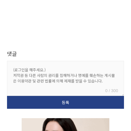
댓글
0 / 300