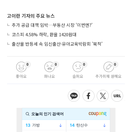
고이란 기자의 주요 뉴스
추가 공급 대책 임박…부동산 시장 '이번엔?'
코스피 4.58% 하락, 환율 1420원대
출산율 반등세 속 임신출산·유아교육박람회 '북적'
0
0
0
0
좋아요
화나요
슬퍼요
추가취재 원해요