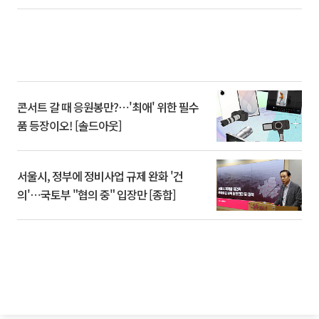
콘서트 갈 때 응원봉만?⋯'최애' 위한 필수
품 등장이오! [솔드아웃]
서울시, 정부에 정비사업 규제 완화 '건
의'⋯국토부 "협의 중" 입장만 [종합]