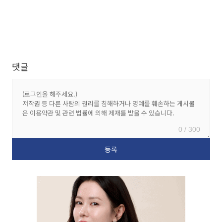
댓글
0 / 300