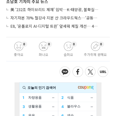
조남호 기자의 주요 뉴스
美 ‘232조 하이브리드 제재’ 임박…K-태양광, 불확실성 털고 날개 다나
자기자본 70% 철강사 지분 산 크라우드웍스…‘공동경영’으로 AI 시너지 낼까
E8, ‘온톨로지 AI·디지털 트윈’ 앞세워 체질 개선… 4분기 흑자전환 총력
0
0
0
0
좋아요
화나요
슬퍼요
추가취재 원해요