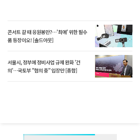
콘서트 갈 때 응원봉만?⋯'최애' 위한 필수
품 등장이오! [솔드아웃]
서울시, 정부에 정비사업 규제 완화 '건
의'⋯국토부 "협의 중" 입장만 [종합]