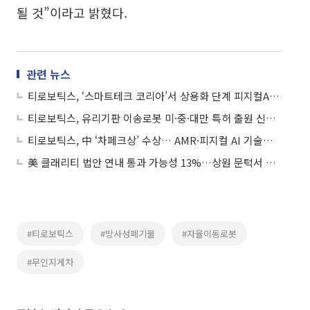
될 것”이라고 밝혔다.
관련 뉴스
티로보틱스, ‘스마트테크 코리아’서 상용화 단계 피지컬AI 공개
티로보틱스, 유리기판 이송로봇 미·중·대만 특허 출원 신청…글로벌 선점 속도
티로보틱스, 中 ‘차페크상’ 수상… AMR·피지컬 AI 기술력 입증
美 클래리티 법안 연내 통과 가능성 13%…상원 문턱서 제동
#티로보틱스
#방사성폐기물
#자율이동로봇
#무인지게차