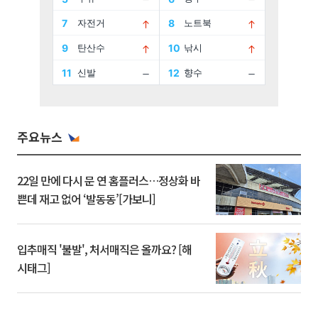
주요뉴스
22일 만에 다시 문 연 홈플러스…정상화 바
쁜데 재고 없어 ‘발동동’[가보니]
입추매직 '불발', 처서매직은 올까요? [해
시태그]