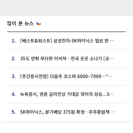
많이 본 뉴스
[베스트&워스트] 삼성전자·SK하이닉스 밀린 한 주…상상인증권은 85% 급등
1.
35도 안팎 무더위 이어져…전국 곳곳 소나기 [오늘 날씨]
2.
[주간증시전망] 다음주 코스피 6000~7000⋯“外人 수급은 정책이 변수”
3.
뉴욕증시, 연준 금리인상 기대감 꺾이자 상승...S&P500 사상 최고치 [종합]
4.
SK하이닉스, 분기배당 375원 확정…주주환원책 9월로 앞당겨 발표
5.