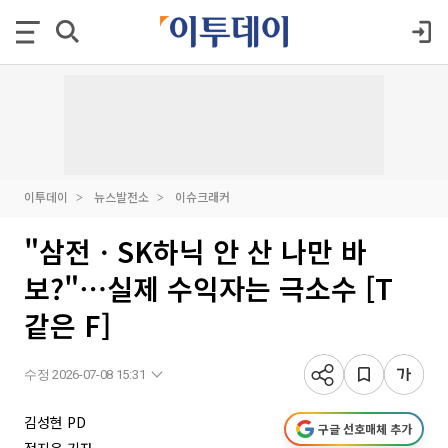
이투데이
뉴스발전소
이슈크래커
"삼전ㆍSK하닉 안 산 나만 바
보?"⋯실제 수익자는 극소수 [T
같은 F]
수정 2026-07-08 15:31
김성현 PD
구글 선호매체 추가