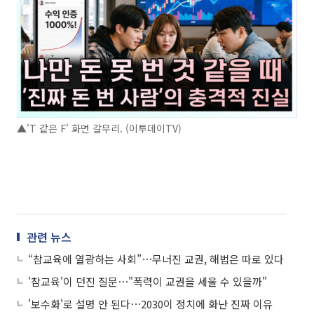
▲'T 같은 F' 화면 갈무리. (이투데이TV)
관련 뉴스
“참교육에 열광하는 사회”⋯무너진 교권, 해법은 따로 있다
'참교육'이 던진 질문⋯"폭력이 교권을 세울 수 있을까"
'보수화'로 설명 안 된다⋯2030이 정치에 화난 진짜 이유