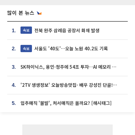
많이 본 뉴스
전북 완주 삼례읍 공장서 화재 발생
속보
1.
서울도 '40도'…오늘 노원 40.2도 기록
속보
2.
SK하이닉스, 용인·청주에 54조 투자…AI 메모리 생산기지 키운다
3.
'2TV 생생정보' 오늘방송맛집- 배우 강성진 단골! 쌀국수ㆍ푸팟퐁 커리 맛집 '블○○○'
4.
입추매직 '불발', 처서매직은 올까요? [해시태그]
5.