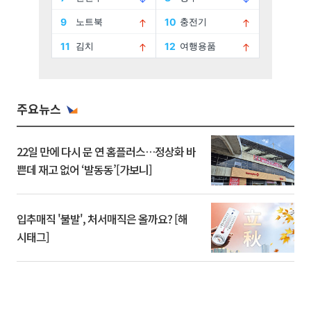
주요뉴스
22일 만에 다시 문 연 홈플러스…정상화 바
쁜데 재고 없어 ‘발동동’[가보니]
입추매직 '불발', 처서매직은 올까요? [해
시태그]