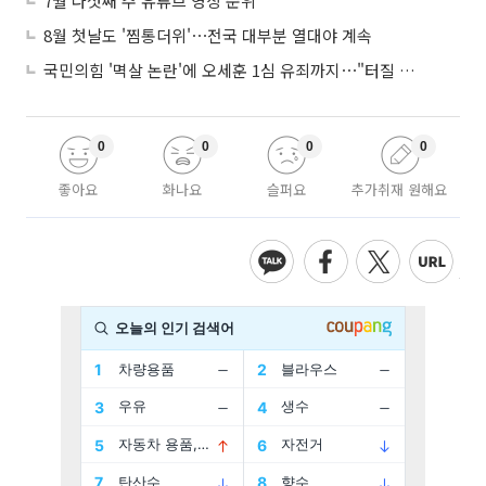
7월 다섯째 주 유튜브 영상 순위
8월 첫날도 '찜통더위'⋯전국 대부분 열대야 계속
국민의힘 '멱살 논란'에 오세훈 1심 유죄까지⋯"터질 게 터졌다"
0
0
0
0
좋아요
화나요
슬퍼요
추가취재 원해요