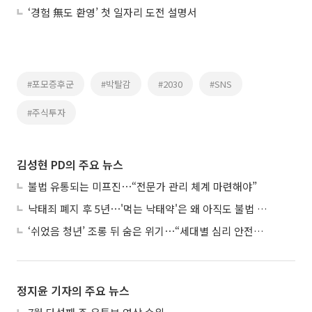
‘경험 無도 환영’ 첫 일자리 도전 설명서
#포모증후군
#박탈감
#2030
#SNS
#주식투자
김성현 PD의 주요 뉴스
불법 유통되는 미프진⋯“전문가 관리 체계 마련해야”
낙태죄 폐지 후 5년⋯'먹는 낙태약'은 왜 아직도 불법 유통되나
‘쉬었음 청년’ 조롱 뒤 숨은 위기⋯“세대별 심리 안전망 시급”
정지윤 기자의 주요 뉴스