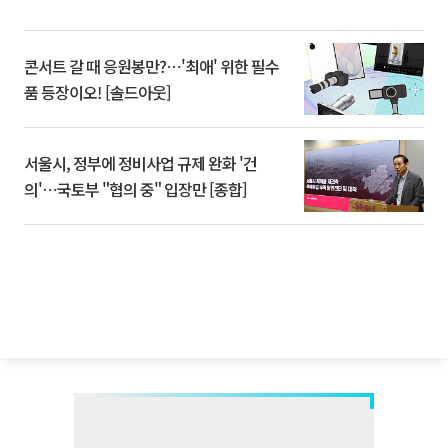
콘서트 갈 때 응원봉만?⋯'최애' 위한 필수
품 등장이오! [솔드아웃]
서울시, 정부에 정비사업 규제 완화 '건
의'⋯국토부 "협의 중" 입장만 [종합]