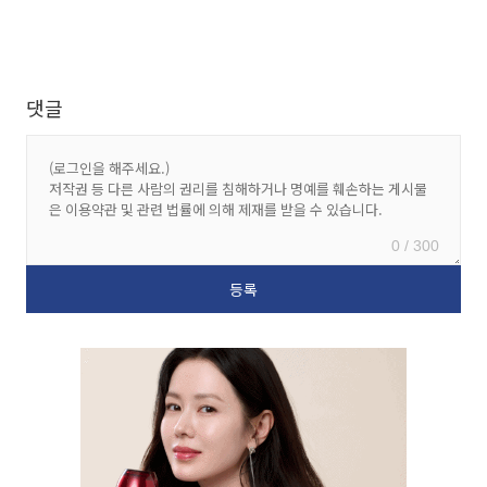
댓글
0 / 300