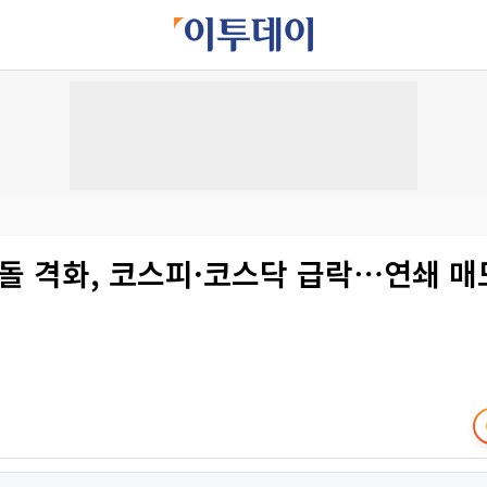
충돌 격화, 코스피·코스닥 급락⋯연쇄 매