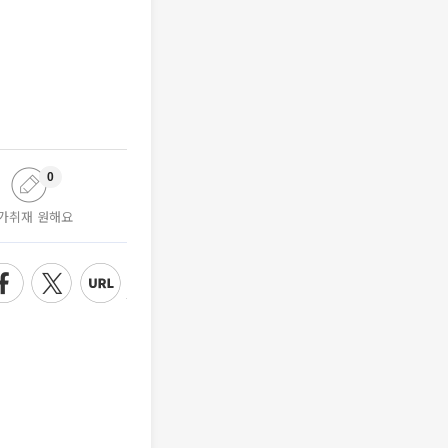
0
가취재 원해요