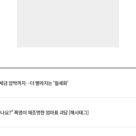
 세금 압박까지⋯더 빨라지는 '월세화'
죽나요?" 폭염이 재조명한 엄마표 괴담 [해시태그]