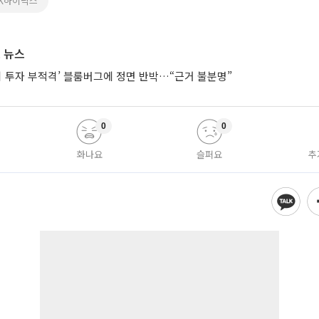
SK하이닉스
 뉴스
시 투자 부적격’ 블룸버그에 정면 반박…“근거 불분명”
0
0
화나요
슬퍼요
추