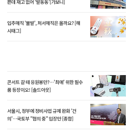
쁜데 재고 없어 ‘발동동’[가보니]
입추매직 '불발', 처서매직은 올까요? [해
시태그]
콘서트 갈 때 응원봉만?⋯'최애' 위한 필수
품 등장이오! [솔드아웃]
서울시, 정부에 정비사업 규제 완화 '건
의'⋯국토부 "협의 중" 입장만 [종합]