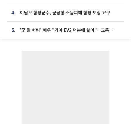
이남오 함평군수, 군공항 소음피해 함평 보상 요구
4.
'굿 윌 헌팅' 배우 "기아 EV2 덕분에 살아"…교통사고 후 안전성 극찬
5.