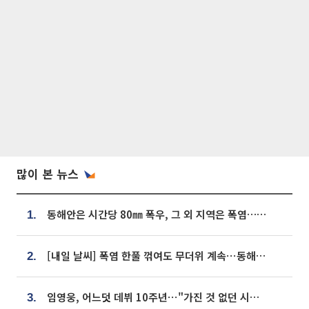
많이 본 뉴스
동해안은 시간당 80㎜ 폭우, 그 외 지역은 폭염…‘극과 극 날씨’
1.
[내일 날씨] 폭염 한풀 꺾여도 무더위 계속⋯동해안 이틀 연속 비
2.
임영웅, 어느덧 데뷔 10주년⋯"가진 것 없던 시절, 내 앞엔 20명의 팬뿐"
3.