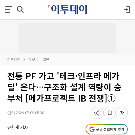
이투데이
마켓
일반
전통 PF 가고 '테크·인프라 메가
딜' 온다…구조화 설계 역량이 승
부처 [메가프로젝트 IB 전쟁]①
입력 2026-07-09 05:30
유한새 기자
구글 선호매체 추가