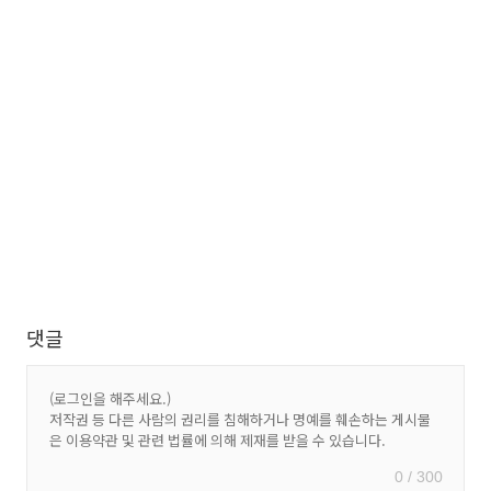
댓글
0 / 300