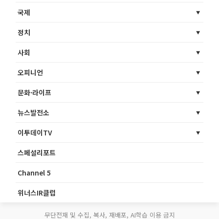
국제
정치
사회
오피니언
문화·라이프
뉴스발전소
이투데이TV
스페셜리포트
Channel 5
위너스IR클럽
무단전재 및 수집, 복사, 재배포, AI학습 이용 금지