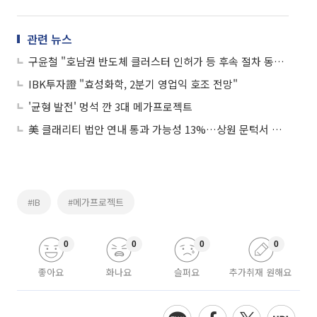
관련 뉴스
구윤철 "호남권 반도체 클러스터 인허가 등 후속 절차 동시 진행"
IBK투자證 "효성화학, 2분기 영업익 호조 전망"
'균형 발전' 멍석 깐 3대 메가프로젝트
美 클래리티 법안 연내 통과 가능성 13%…상원 문턱서 제동
#IB
#메가프로젝트
0
0
0
0
좋아요
화나요
슬퍼요
추가취재 원해요