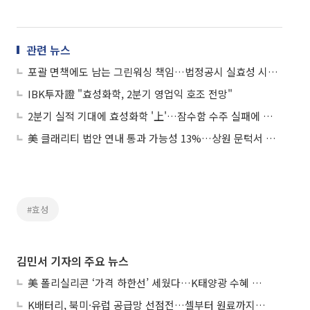
관련 뉴스
포괄 면책에도 남는 그린워싱 책임…법정공시 실효성 시험대
IBK투자證 "효성화학, 2분기 영업익 호조 전망"
2분기 실적 기대에 효성화학 '上'…잠수함 수주 실패에 범한퓨얼셀 '下'
美 클래리티 법안 연내 통과 가능성 13%…상원 문턱서 제동
#효성
김민서 기자의 주요 뉴스
美 폴리실리콘 ‘가격 하한선’ 세웠다…K태양광 수혜 기대
K배터리, 북미·유럽 공급망 선점전…셀부터 원료까지 현지화