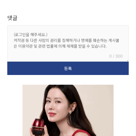
댓글
0 / 300