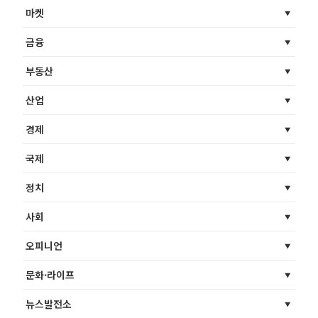
마켓
금융
부동산
산업
경제
국제
정치
사회
오피니언
문화·라이프
뉴스발전소