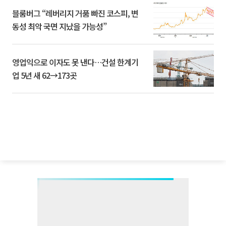
블룸버그 “레버리지 거품 빠진 코스피, 변
동성 최악 국면 지났을 가능성”
영업익으로 이자도 못 낸다…건설 한계기
업 5년 새 62→173곳