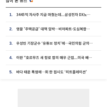
많이 본 뉴스
3445억 자사주 지급 마쳤는데...삼성전자 DX노조, 뒤늦은 '떼쓰기 집회'
1.
영끌 '주택공급' 대책 임박⋯비아파트·도심복합까지 총동원
2.
우성빈 기장군수 ‘유튜브 정치’에…국민의힘 군의원들 집단 반발
3.
이란 “호르무즈 새 항로 합의 매우 근접...미국 배상 먼저”
4.
바다 태운 폭염에…회 한 접시도 ‘히트플레이션’
5.