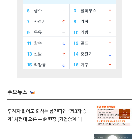
주요뉴스
후계자 없어도 회사는 남긴다?…‘제3자 승
계’ 시험대 오른 中企 현장 [기업승계 대전
환]