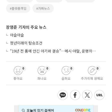
#플랫폼책임
#가짜뉴스
장영준 기자의 주요 뉴스
아슬아슬
청년미래의 탑승조건
“19년 전 품에 안긴 아기와 결승”…메시·야말, 운명의 왕좌 대결
0
0
0
0
좋아요
화나요
슬퍼요
추가취재 원해요