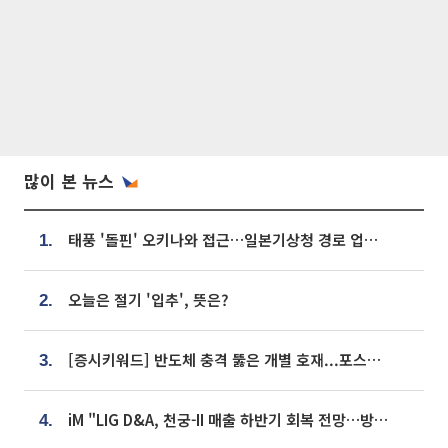
많이 본 뉴스
태풍 '돌핀' 오키나와 접근…일본기상청 경로 업데이트
1.
오늘은 절기 '입추', 뜻은?
2.
[증시키워드] 반도체 충격 뚫은 개별 호재...포스코퓨처엠·에코프로·한화솔루션 '눈길'
3.
iM "LIG D&A, 천궁-II 매출 하반기 회복 전망…방산 톱픽 유지"
4.