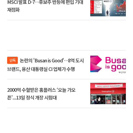
MSCI 발표 D-7…후보주 반등에 편입 기대
재점화
논란의 'Busan is Good'…8억 도시
단독
브랜드, 용산 대통령실 CI 업체가 수행
2000억 수혈받은 홈플러스 ‘오늘 가오
픈’...13일 정식 개장 시험대