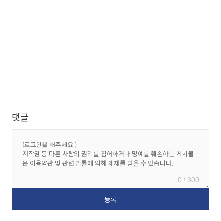
댓글
0 / 300