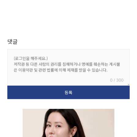
댓글
0 / 300