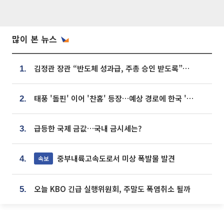
많이 본 뉴스
김정관 장관 “반도체 성과급, 주총 승인 받도록”…상법·자본시장법 개정 시사
1.
태풍 '돌핀' 이어 '찬홈' 등장…예상 경로에 한국 '한숨'
2.
급등한 국제 금값…국내 금시세는?
3.
중부내륙고속도로서 미상 폭발물 발견
속보
4.
오늘 KBO 긴급 실행위원회, 주말도 폭염취소 될까
5.