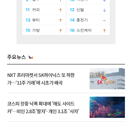
주요뉴스
NXT 프리마켓서 SK하이닉스 또 하한
가⋯‘11주 거래’에 시초가 왜곡
코스피 장중 낙폭 확대에 '매도 사이드
카'…외인 2.8조'팔자'· 개인 3.1조 '사자'