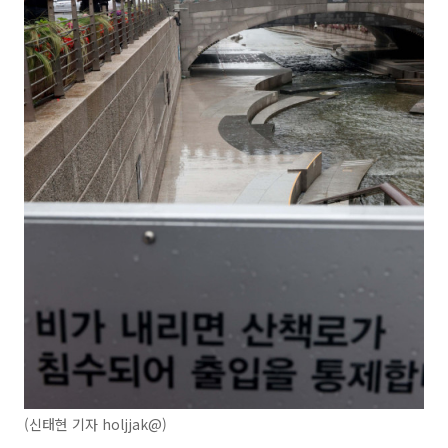
(신태현 기자 holjjak@)