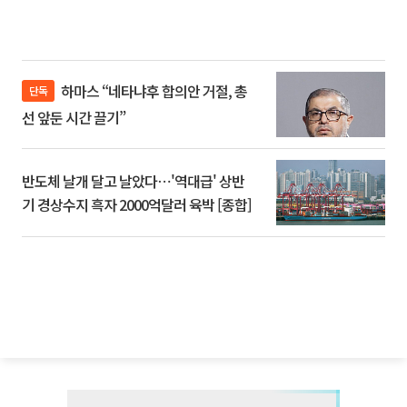
하마스 “네타냐후 합의안 거절, 총
단독
선 앞둔 시간 끌기”
반도체 날개 달고 날았다⋯'역대급' 상반
기 경상수지 흑자 2000억달러 육박 [종합]