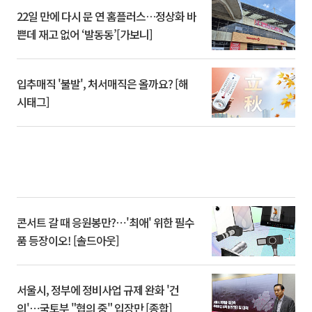
22일 만에 다시 문 연 홈플러스…정상화 바
쁜데 재고 없어 ‘발동동’[가보니]
입추매직 '불발', 처서매직은 올까요? [해
시태그]
콘서트 갈 때 응원봉만?⋯'최애' 위한 필수
품 등장이오! [솔드아웃]
서울시, 정부에 정비사업 규제 완화 '건
의'⋯국토부 "협의 중" 입장만 [종합]