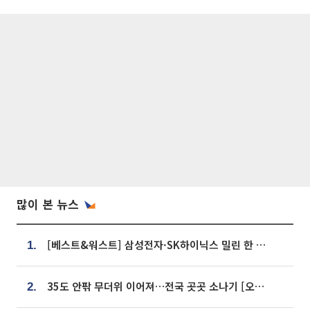
많이 본 뉴스
[베스트&워스트] 삼성전자·SK하이닉스 밀린 한 주…상상인증권은 85% 급등
1.
35도 안팎 무더위 이어져…전국 곳곳 소나기 [오늘 날씨]
2.