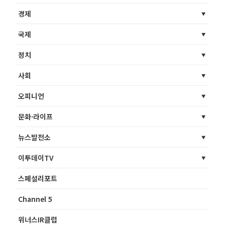
경제
국제
정치
사회
오피니언
문화·라이프
뉴스발전소
이투데이TV
스페셜리포트
Channel 5
위너스IR클럽