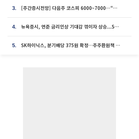
[주간증시전망] 다음주 코스피 6000~7000⋯“外人 수급은 정책이 변수”
3.
뉴욕증시, 연준 금리인상 기대감 꺾이자 상승...S&P500 사상 최고치 [종합]
4.
SK하이닉스, 분기배당 375원 확정…주주환원책 9월로 앞당겨 발표
5.