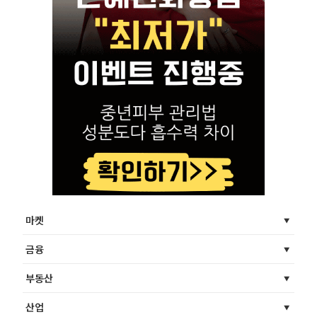
마켓
금융
부동산
산업