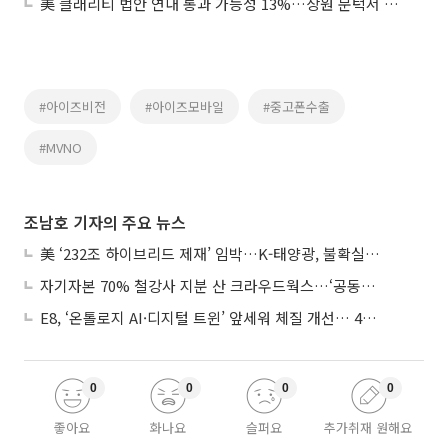
美 클래리티 법안 연내 통과 가능성 13%…상원 문턱서 제동
#아이즈비전
#아이즈모바일
#중고폰수출
#MVNO
조남호 기자의 주요 뉴스
美 ‘232조 하이브리드 제재’ 임박…K-태양광, 불확실성 털고 날개 다나
자기자본 70% 철강사 지분 산 크라우드웍스…‘공동경영’으로 AI 시너지 낼까
E8, ‘온톨로지 AI·디지털 트윈’ 앞세워 체질 개선… 4분기 흑자전환 총력
0
0
0
0
좋아요
화나요
슬퍼요
추가취재 원해요