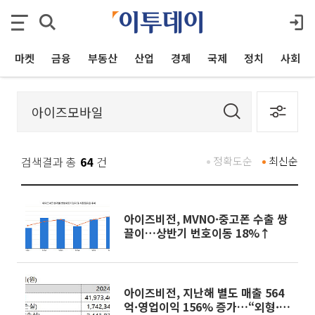
마켓
금융
부동산
산업
경제
국제
정치
사회
검색결과 총
64
건
정확도순
최신순
아이즈비전, MVNO·중고폰 수출 쌍
끌이…상반기 번호이동 18%↑
아이즈비전, 지난해 별도 매출 564
억·영업이익 156% 증가…“외형·