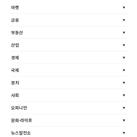
마켓
금융
부동산
산업
경제
국제
정치
사회
오피니언
문화·라이프
뉴스발전소