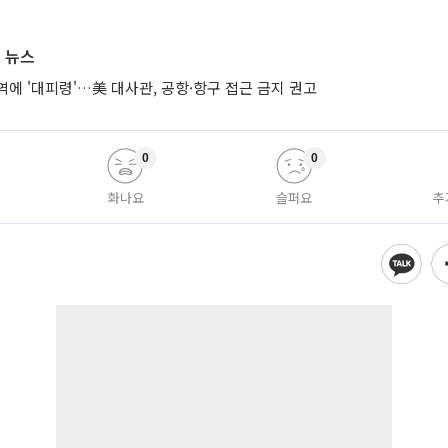
 뉴스
에 '대피령'…美 대사관, 공항·항구 접근 금지 권고
0
0
화나요
슬퍼요
추