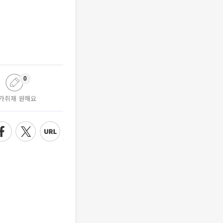
0
가취재 원해요