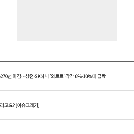
6270선 마감…삼전·SK하닉 '와르르' 각각 6%·10%대 급락
 깨라고요? [이슈크래커]