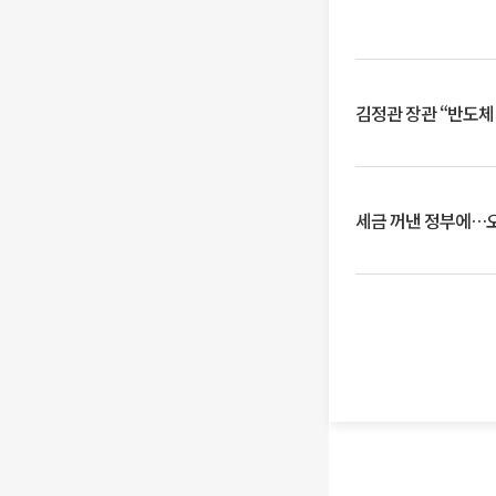
김정관 장관 “반도체
세금 꺼낸 정부에…오