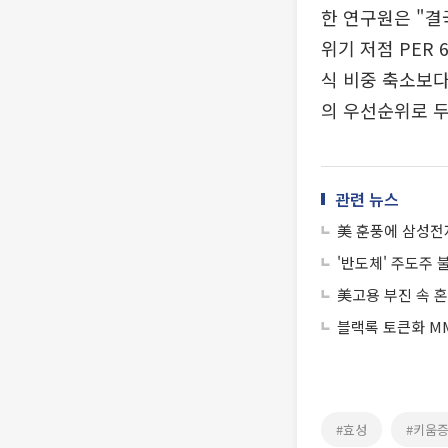
한 연구원은 "결
위기 저점 PER 
식 비중 축소보다
의 우선순위로 두
관련 뉴스
美 훈풍에 삼성전자
'반도체' 주도주
美고용 부진 속 
블랙록 토큰화 MM
#효성
#키움