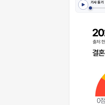
기사 듣기