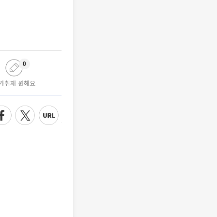
0
가취재 원해요