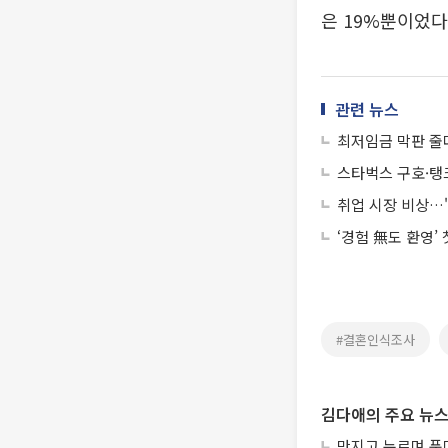
은 19%뿐이었다
관련 뉴스
최저임금 막판 줄다
스타벅스 구호·탱크
취업 시장 비상…"
‘경험 無도 환영’
#결혼인식조사
김다애의 주요 뉴
만지고 누르며 푼