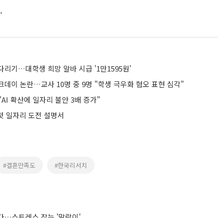
.
리기…대학생 희망 알바 시급 '1만1595원'
데이 논란…교사 10명 중 9명 "학생 극우화 혐오 표현 심각"
AI 확산에 일자리 불안 3배 증가"
 첫 일자리 도전 설명서
#결혼만족도
#한국리서치
스
다…스트레스 잡는 '말랑이'