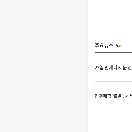
주요뉴스
22일 만에 다시 문 
입추매직 '불발', 처