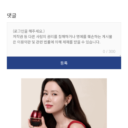
댓글
0 / 300