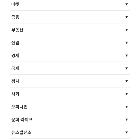
마켓
금융
부동산
산업
경제
국제
정치
사회
오피니언
문화·라이프
뉴스발전소