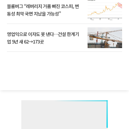
블룸버그 “레버리지 거품 빠진 코스피, 변
동성 최악 국면 지났을 가능성”
영업익으로 이자도 못 낸다…건설 한계기
업 5년 새 62→173곳