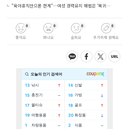
"육아휴직만으론 한계"⋯여성 경력유지 해법은 '복귀 후 유연근무’
0
0
0
0
좋아요
화나요
슬퍼요
추가취재 원해요