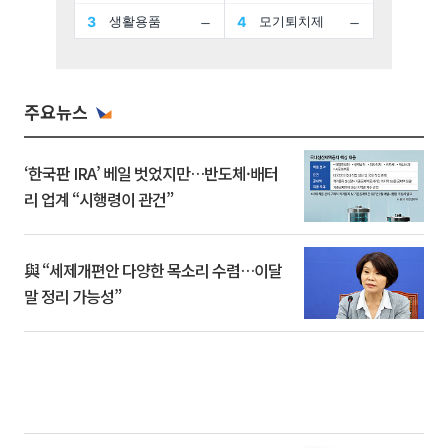
주요뉴스
‘한국판 IRA’ 베일 벗었지만…반도체·배터
리 업계 “시행령이 관건”
與 “세제개편안 다양한 목소리 수렴…이달
말 정리 가능성”