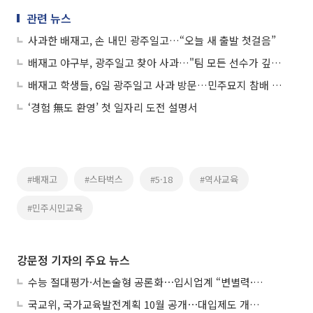
관련 뉴스
사과한 배재고, 손 내민 광주일고…“오늘 새 출발 첫걸음”
배재고 야구부, 광주일고 찾아 사과…"팀 모든 선수가 깊이 반성"
배재고 학생들, 6일 광주일고 사과 방문…민주묘지 참배 계획
‘경험 無도 환영’ 첫 일자리 도전 설명서
#배재고
#스타벅스
#5·18
#역사교육
#민주시민교육
강문정 기자의 주요 뉴스
수능 절대평가·서논술형 공론화⋯입시업계 “변별력·사교육 대책 먼저”
국교위, 국가교육발전계획 10월 공개⋯대입제도 개편 공론화 추진