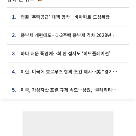
영끌 '주택공급' 대책 임박⋯비아파트·도심복합까지 총동원
1.
종부세 개편에도…1·3주택 종부세 격차 2028년부터 확대
2.
바다 태운 폭염에…회 한 접시도 ‘히트플레이션’
3.
이란, 미국에 호르무즈 합의 조건 제시…美 “경기 아직 안 끝나” [종합]
4.
미국, 가상자산 포괄 규제 속도…상원, ‘클래리티법’ 9월 절차투표 추진
5.