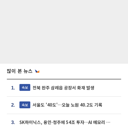
많이 본 뉴스
전북 완주 삼례읍 공장서 화재 발생
속보
1.
서울도 '40도'…오늘 노원 40.2도 기록
속보
2.
SK하이닉스, 용인·청주에 54조 투자…AI 메모리 생산기지 키운다
3.