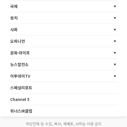
국제
정치
사회
오피니언
문화·라이프
뉴스발전소
이투데이TV
스페셜리포트
Channel 5
위너스IR클럽
무단전재 및 수집, 복사, 재배포, AI학습 이용 금지