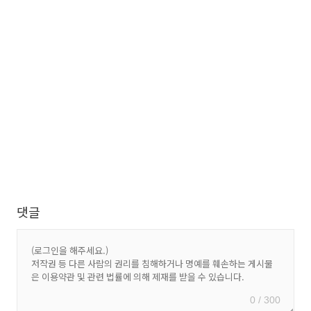
댓글
0 / 300