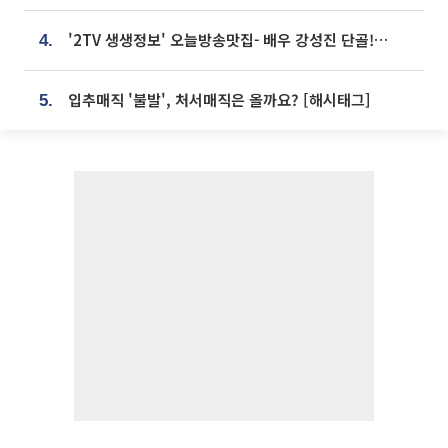
'2TV 생생정보' 오늘방송맛집- 배우 강성진 단골! 쌀국수ㆍ푸팟퐁 커리 맛집 '블○○○'
4.
입추매직 '불발', 처서매직은 올까요? [해시태그]
5.