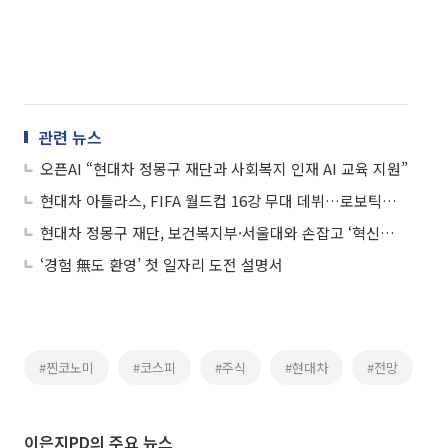
관련 뉴스
오픈AI “현대차 정몽구 재단과 사회복지 인재 AI 교육 지원”
현대차 아틀라스, FIFA 월드컵 16강 무대 데뷔…로보틱스 기술 전 세계에 전파
현대차 정몽구 재단, 보건복지부·서울대와 손잡고 ‘혁신리더 아카데미’ 출범
‘경험 無도 환영’ 첫 일자리 도전 설명서
#찐코노미
#코스피
#주식
#현대차
#전망
이은지PD의 주요 뉴스