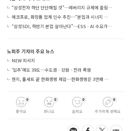
“삼성전자 하단 단단해질 것”⋯레버리지 규제에 쏠림 완화
에코프로, 화장품 업체 인수 추진⋯“본업과 시너지 부족”
“삼성SDI, 하반기 본업 살아난다”⋯ESSㆍAI 수요가 견인
노희주 기자의 주요 뉴스
NEW 피서지
'입추'에도 39도⋯수도권ㆍ강원ㆍ전라 폭염
젠지, 풀세트 끝 한화생명 제압⋯한화생명은 3연패 수렁
0
0
0
0
좋아요
화나요
슬퍼요
추가취재 원해요