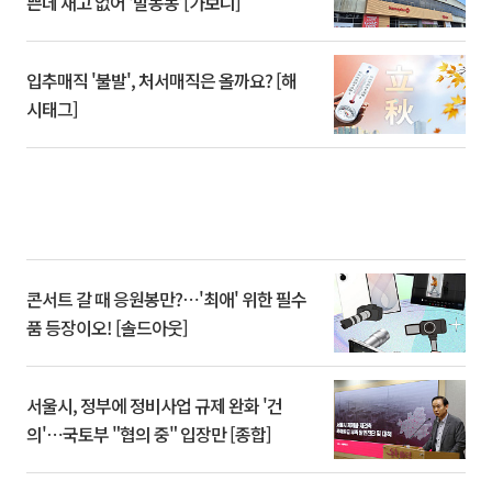
쁜데 재고 없어 ‘발동동’[가보니]
입추매직 '불발', 처서매직은 올까요? [해
시태그]
콘서트 갈 때 응원봉만?⋯'최애' 위한 필수
품 등장이오! [솔드아웃]
서울시, 정부에 정비사업 규제 완화 '건
의'⋯국토부 "협의 중" 입장만 [종합]