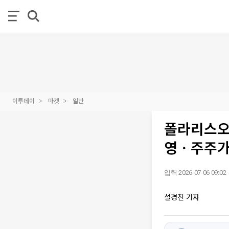
이투데이
마켓
일반
폴라리스오
영ㆍ주주가
입력 2026-07-06 09:02
설경진 기자