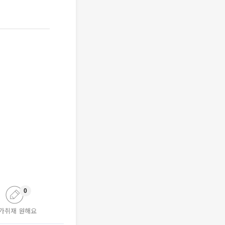
0
가취재 원해요