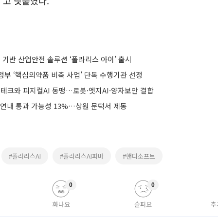
”고 덧붙였다.
U 기반 산업안전 솔루션 ‘폴라리스 아이’ 출시
정부 ‘핵심의약품 비축 사업’ 단독 수행기관 선정
S테크와 피지컬AI 동맹…로봇·엣지AI·양자보안 결합
 연내 통과 가능성 13%…상원 문턱서 제동
#폴라리스AI
#폴라리스AI파마
#핸디소프트
0
0
화나요
슬퍼요
추