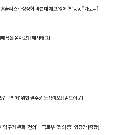
연 홈플러스…정상화 바쁜데 재고 없어 ‘발동동’[가보니]
서매직은 올까요? [해시태그]
?⋯'최애' 위한 필수품 등장이오! [솔드아웃]
업 규제 완화 '건의'⋯국토부 "협의 중" 입장만 [종합]