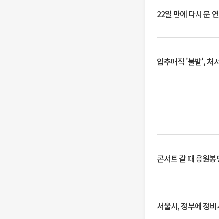
22일 만에 다시 문 
입추매직 '불발', 처
콘서트 갈 때 응원봉만
서울시, 정부에 정비사