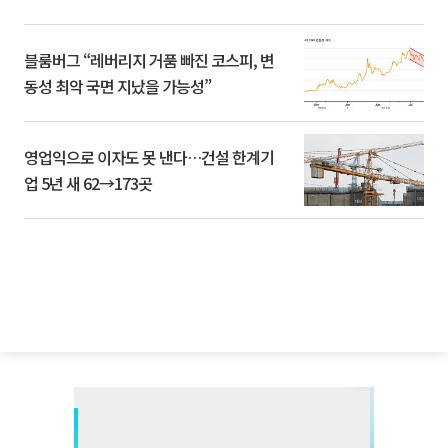
블룸버그 “레버리지 거품 빠진 코스피, 변
동성 최악 국면 지났을 가능성”
영업익으로 이자도 못 낸다…건설 한계기
업 5년 새 62→173곳