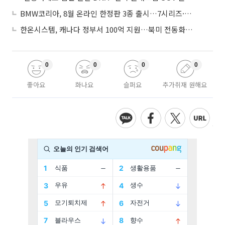
BMW코리아, 8월 온라인 한정판 3종 출시…7시리즈·X7·M340i 투어링
한온시스템, 캐나다 정부서 100억 지원…북미 전동화 시장 가속
0
0
0
0
좋아요
화나요
슬퍼요
추가취재 원해요