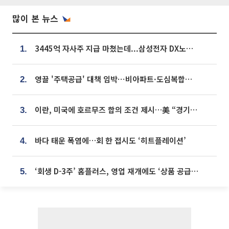
많이 본 뉴스
3445억 자사주 지급 마쳤는데...삼성전자 DX노조, 뒤늦은 '떼쓰기 집회'
1.
영끌 '주택공급' 대책 임박⋯비아파트·도심복합까지 총동원
2.
이란, 미국에 호르무즈 합의 조건 제시…美 “경기 아직 안 끝나” [종합]
3.
바다 태운 폭염에…회 한 접시도 ‘히트플레이션’
4.
‘회생 D-3주’ 홈플러스, 영업 재개에도 ‘상품 공급망’ 복구가 생존 관건
5.