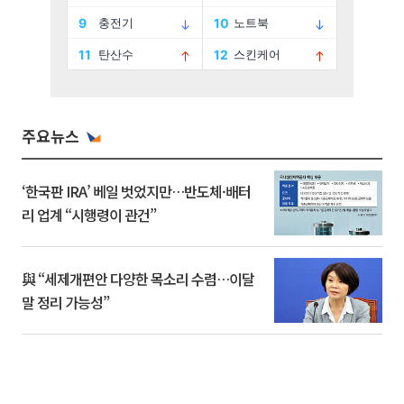
주요뉴스
‘한국판 IRA’ 베일 벗었지만…반도체·배터
리 업계 “시행령이 관건”
與 “세제개편안 다양한 목소리 수렴…이달
말 정리 가능성”