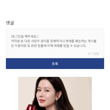
댓글
0 / 300