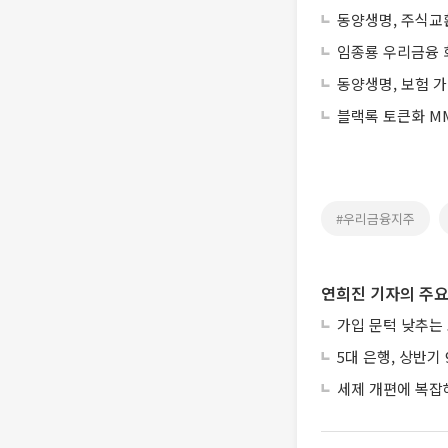
동양생명, 주식교
임종룡 우리금융 회
동양생명, 보험 가
블랙록 토큰화 MM
#우리금융지주
연희진 기자의 주요
가입 문턱 낮추는
5대 은행, 상반기
세제 개편에 복잡