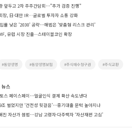
환 앞두고 2차 주주간담회⋯"추가 검증 진행"
장, 日·대만 IR…글로벌 투자자 소통 강화
입률 낮은 '2030' 공략⋯해법은 '맞춤형 리스크 관리'
F, 유럽 시장 진출∙∙∙스테이블코인 확장
#동양생명
#동양생명보험
#주식매수청구권
#주식교환
 뉴스
 토스 페이스페이⋯얼굴인식 결제 확산 속도낸다
 9조 벌었지만 ‘건전성 뒷걸음’⋯중기대출 문턱 높아지나
해진 자산가 셈법⋯강남 고령자·다주택자 ‘자산재편 고심’