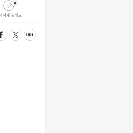
0
가취재 원해요