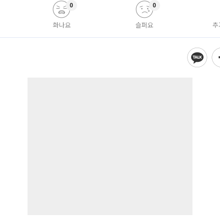
0
0
화나요
슬퍼요
추